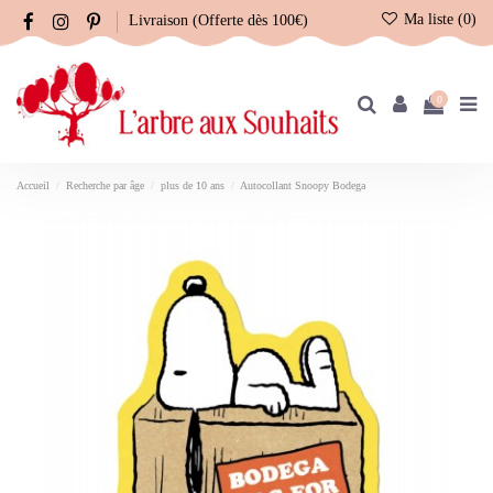
Ma liste (
0
)
Livraison (Offerte dès 100€)
0
Accueil
Recherche par âge
plus de 10 ans
Autocollant Snoopy Bodega