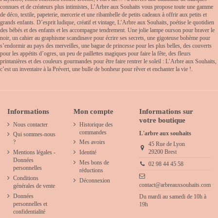
connues et de créateurs plus intimistes, L’Arbre aux Souhaits vous propose toute une gamme
de déco, textile, papeterie, mercerie et une ribambelle de petits cadeaux à offrir aux petits et
grands enfants. D’esprit ludique, créatif et vintage, L’Arbre aux Souhaits, poétise le quotidien
des bébés et des enfants et les accompagne tendrement. Une jolie lampe ourson pour braver le
noir, un cahier au graphisme scandinave pour écrire ses secrets, une gigoteuse bohème pour
s’endormir au pays des merveilles, une bague de princesse pour les plus belles, des couverts
pour les appétits d’ogres, un peu de paillettes magiques pour faire la fête, des fleurs
printanières et des couleurs gourmandes pour être faire rentrer le soleil : L’Arbre aux Souhaits,
c’est un inventaire à la Prévert, une bulle de bonheur pour rêver et enchanter la vie !.
Informations
Mon compte
Informations sur
votre boutique
Nous contacter
Historique des
commandes
L'arbre aux souhaits
Qui sommes-nous
?
Mes avoirs
45 Rue de Lyon
29200 Brest
Mentions légales -
Identité
Données
Mes bons de
02 98 44 45 58
personnelles
réductions
Conditions
Déconnexion
contact@arbreauxsouhaits.com
générales de vente
Données
Du mardi au samedi de 10h à
personnelles et
19h
confidentialité