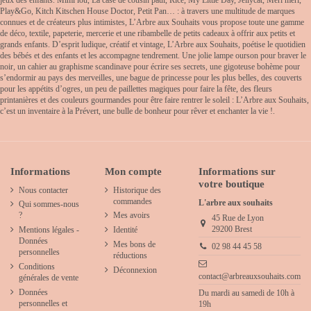
Play&Go, Kitch Kitschen House Doctor, Petit Pan… : à travers une multitude de marques
connues et de créateurs plus intimistes, L’Arbre aux Souhaits vous propose toute une gamme
de déco, textile, papeterie, mercerie et une ribambelle de petits cadeaux à offrir aux petits et
grands enfants. D’esprit ludique, créatif et vintage, L’Arbre aux Souhaits, poétise le quotidien
des bébés et des enfants et les accompagne tendrement. Une jolie lampe ourson pour braver le
noir, un cahier au graphisme scandinave pour écrire ses secrets, une gigoteuse bohème pour
s’endormir au pays des merveilles, une bague de princesse pour les plus belles, des couverts
pour les appétits d’ogres, un peu de paillettes magiques pour faire la fête, des fleurs
printanières et des couleurs gourmandes pour être faire rentrer le soleil : L’Arbre aux Souhaits,
c’est un inventaire à la Prévert, une bulle de bonheur pour rêver et enchanter la vie !.
Informations
Mon compte
Informations sur
votre boutique
Nous contacter
Historique des
commandes
L'arbre aux souhaits
Qui sommes-nous
?
Mes avoirs
45 Rue de Lyon
29200 Brest
Mentions légales -
Identité
Données
Mes bons de
02 98 44 45 58
personnelles
réductions
Conditions
Déconnexion
contact@arbreauxsouhaits.com
générales de vente
Données
Du mardi au samedi de 10h à
personnelles et
19h