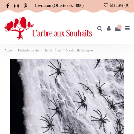
Ma liste (
0
)
Livraison (Offerte dès 100€)
0
Accueil
Recherche par âge
plus de 10 ans
Grande toile d'araignée