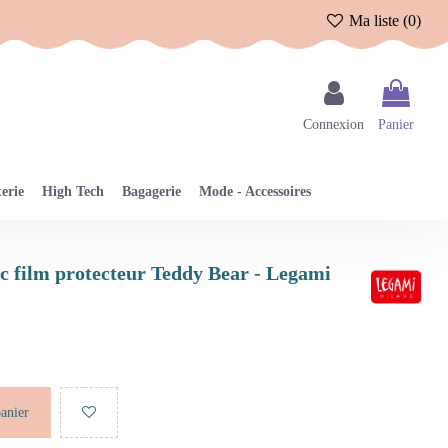
Ma liste (
0
)
Connexion
Panier
erie
High Tech
Bagagerie
Mode - Accessoires
vec film protecteur Teddy Bear - Legami
panier