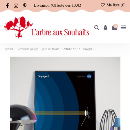
Ma liste (
0
)
Livraison (Offerte dès 100€)
0
Accueil
Recherche par âge
plus de 10 ans
Affiche NASA - Voyager 2