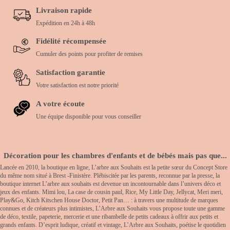
Livraison rapide
Expédition en 24h à 48h
Fidélité récompensée
Cumuler des points pour profiter de remises
Satisfaction garantie
Votre satisfaction est notre priorité
A votre écoute
Une équipe disponible pour vous conseiller
Décoration pour les chambres d'enfants et de bébés mais pas que...
Lancée en 2010, la boutique en ligne, L’arbre aux Souhaits est la petite sœur du Concept Store
du même nom situé à Brest -Finistère. Plébiscitée par les parents, reconnue par la presse, la
boutique internet L’arbre aux souhaits est devenue un incontournable dans l’univers déco et
jeux des enfants. Mimi lou, La case de cousin paul, Rice, My Little Day, Jellycat, Meri meri,
Play&Go, Kitch Kitschen House Doctor, Petit Pan… : à travers une multitude de marques
connues et de créateurs plus intimistes, L’Arbre aux Souhaits vous propose toute une gamme
de déco, textile, papeterie, mercerie et une ribambelle de petits cadeaux à offrir aux petits et
grands enfants. D’esprit ludique, créatif et vintage, L’Arbre aux Souhaits, poétise le quotidien