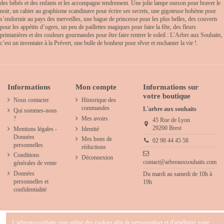
des bébés et des enfants et les accompagne tendrement. Une jolie lampe ourson pour braver le
noir, un cahier au graphisme scandinave pour écrire ses secrets, une gigoteuse bohème pour
s’endormir au pays des merveilles, une bague de princesse pour les plus belles, des couverts
pour les appétits d’ogres, un peu de paillettes magiques pour faire la fête, des fleurs
printanières et des couleurs gourmandes pour être faire rentrer le soleil : L’Arbre aux Souhaits,
c’est un inventaire à la Prévert, une bulle de bonheur pour rêver et enchanter la vie !.
Informations
Mon compte
Informations sur
votre boutique
Nous contacter
Historique des
commandes
L'arbre aux souhaits
Qui sommes-nous
?
Mes avoirs
45 Rue de Lyon
29200 Brest
Mentions légales -
Identité
Données
Mes bons de
02 98 44 45 58
personnelles
réductions
Conditions
Déconnexion
contact@arbreauxsouhaits.com
générales de vente
Données
Du mardi au samedi de 10h à
personnelles et
19h
confidentialité
L'arbreauxsouhaits.com utilise des cookies afin de personnaliser et d'améliorer votre