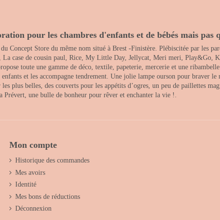
ration pour les chambres d'enfants et de bébés mais pas q
 du Concept Store du même nom situé à Brest -Finistère. Plébiscitée par les pare
, La case de cousin paul, Rice, My Little Day, Jellycat, Meri meri, Play&Go, K
opose toute une gamme de déco, textile, papeterie, mercerie et une ribambelle de
es enfants et les accompagne tendrement. Une jolie lampe ourson pour braver le 
s plus belles, des couverts pour les appétits d’ogres, un peu de paillettes magi
 la Prévert, une bulle de bonheur pour rêver et enchanter la vie !.
Mon compte
Historique des commandes
Mes avoirs
Identité
Mes bons de réductions
Déconnexion