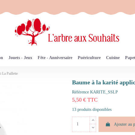
on
Jouets - Jeux
Fête - Anniversaire
Puériculture
Cuisine
Papet
i La Paillette
Baume à la karité applic
Référence
KARITE_SSLP
5,50 € TTC
13 produits disponibles
Ajouter au 