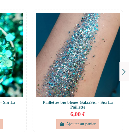
- Sisi La
Paillettes bio bleues GalaxSisi - Sisi La
Paillette
6,00 €
Ajouter au panier