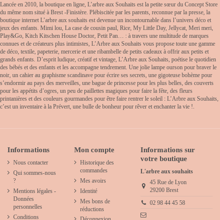
Lancée en 2010, la boutique en ligne, L’arbre aux Souhaits est la petite sœur du Concept Store
du même nom situé à Brest -Finistère. Plébiscitée par les parents, reconnue par la presse, la
boutique internet L’arbre aux souhaits est devenue un incontournable dans l’univers déco et
jeux des enfants. Mimi lou, La case de cousin paul, Rice, My Little Day, Jellycat, Meri meri,
Play&Go, Kitch Kitschen House Doctor, Petit Pan… : à travers une multitude de marques
connues et de créateurs plus intimistes, L’Arbre aux Souhaits vous propose toute une gamme
de déco, textile, papeterie, mercerie et une ribambelle de petits cadeaux à offrir aux petits et
grands enfants. D’esprit ludique, créatif et vintage, L’Arbre aux Souhaits, poétise le quotidien
des bébés et des enfants et les accompagne tendrement. Une jolie lampe ourson pour braver le
noir, un cahier au graphisme scandinave pour écrire ses secrets, une gigoteuse bohème pour
s’endormir au pays des merveilles, une bague de princesse pour les plus belles, des couverts
pour les appétits d’ogres, un peu de paillettes magiques pour faire la fête, des fleurs
printanières et des couleurs gourmandes pour être faire rentrer le soleil : L’Arbre aux Souhaits,
c’est un inventaire à la Prévert, une bulle de bonheur pour rêver et enchanter la vie !.
Informations
Mon compte
Informations sur
votre boutique
Nous contacter
Historique des
commandes
L'arbre aux souhaits
Qui sommes-nous
?
Mes avoirs
45 Rue de Lyon
29200 Brest
Mentions légales -
Identité
Données
Mes bons de
02 98 44 45 58
personnelles
réductions
Conditions
Déconnexion