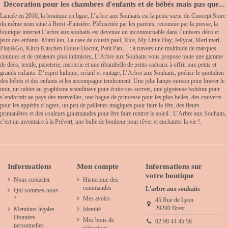
Décoration pour les chambres d'enfants et de bébés mais pas que...
Lancée en 2010, la boutique en ligne, L’arbre aux Souhaits est la petite sœur du Concept Store
du même nom situé à Brest -Finistère. Plébiscitée par les parents, reconnue par la presse, la
boutique internet L’arbre aux souhaits est devenue un incontournable dans l’univers déco et
jeux des enfants. Mimi lou, La case de cousin paul, Rice, My Little Day, Jellycat, Meri meri,
Play&Go, Kitch Kitschen House Doctor, Petit Pan… : à travers une multitude de marques
connues et de créateurs plus intimistes, L’Arbre aux Souhaits vous propose toute une gamme
de déco, textile, papeterie, mercerie et une ribambelle de petits cadeaux à offrir aux petits et
grands enfants. D’esprit ludique, créatif et vintage, L’Arbre aux Souhaits, poétise le quotidien
des bébés et des enfants et les accompagne tendrement. Une jolie lampe ourson pour braver le
noir, un cahier au graphisme scandinave pour écrire ses secrets, une gigoteuse bohème pour
s’endormir au pays des merveilles, une bague de princesse pour les plus belles, des couverts
pour les appétits d’ogres, un peu de paillettes magiques pour faire la fête, des fleurs
printanières et des couleurs gourmandes pour être faire rentrer le soleil : L’Arbre aux Souhaits,
c’est un inventaire à la Prévert, une bulle de bonheur pour rêver et enchanter la vie !.
Informations
Mon compte
Informations sur
votre boutique
Nous contacter
Historique des
commandes
L'arbre aux souhaits
Qui sommes-nous
?
Mes avoirs
45 Rue de Lyon
29200 Brest
Mentions légales -
Identité
Données
Mes bons de
02 98 44 45 58
personnelles
réductions