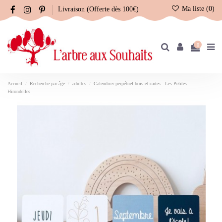
Ma liste (
0
)
Livraison (Offerte dès 100€)
0
Accueil
Recherche par âge
adultes
Calendrier perpétuel bois et cartes - Les Petites
Hirondelles