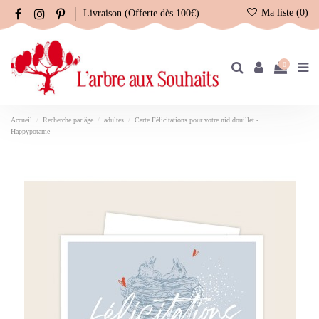
Ma liste (
0
)
Livraison (Offerte dès 100€)
0
Accueil
Recherche par âge
adultes
Carte Félicitations pour votre nid douillet -
Happypotame