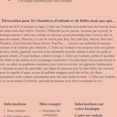
Une équipe disponible pour vous conseiller
Décoration pour les chambres d'enfants et de bébés mais pas que...
Lancée en 2010, la boutique en ligne, L’arbre aux Souhaits est la petite sœur du Concept Store
du même nom situé à Brest -Finistère. Plébiscitée par les parents, reconnue par la presse, la
boutique internet L’arbre aux souhaits est devenue un incontournable dans l’univers déco et
jeux des enfants. Mimi lou, La case de cousin paul, Rice, My Little Day, Jellycat, Meri meri,
Play&Go, Kitch Kitschen House Doctor, Petit Pan… : à travers une multitude de marques
connues et de créateurs plus intimistes, L’Arbre aux Souhaits vous propose toute une gamme
de déco, textile, papeterie, mercerie et une ribambelle de petits cadeaux à offrir aux petits et
grands enfants. D’esprit ludique, créatif et vintage, L’Arbre aux Souhaits, poétise le quotidien
des bébés et des enfants et les accompagne tendrement. Une jolie lampe ourson pour braver le
noir, un cahier au graphisme scandinave pour écrire ses secrets, une gigoteuse bohème pour
s’endormir au pays des merveilles, une bague de princesse pour les plus belles, des couverts
pour les appétits d’ogres, un peu de paillettes magiques pour faire la fête, des fleurs
printanières et des couleurs gourmandes pour être faire rentrer le soleil : L’Arbre aux Souhaits,
c’est un inventaire à la Prévert, une bulle de bonheur pour rêver et enchanter la vie !.
Informations
Mon compte
Informations sur
votre boutique
Nous contacter
Historique des
commandes
L'arbre aux souhaits
Qui sommes-nous