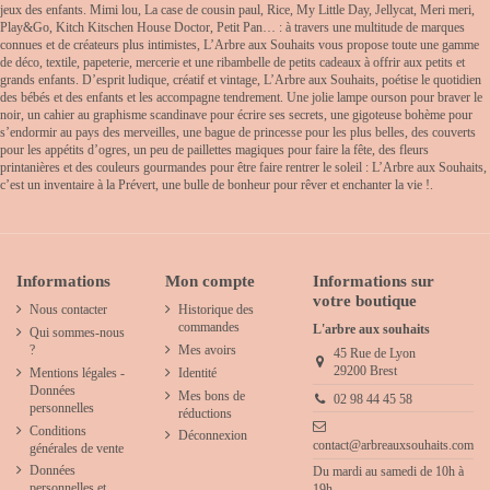
jeux des enfants. Mimi lou, La case de cousin paul, Rice, My Little Day, Jellycat, Meri meri,
Play&Go, Kitch Kitschen House Doctor, Petit Pan… : à travers une multitude de marques
connues et de créateurs plus intimistes, L’Arbre aux Souhaits vous propose toute une gamme
de déco, textile, papeterie, mercerie et une ribambelle de petits cadeaux à offrir aux petits et
grands enfants. D’esprit ludique, créatif et vintage, L’Arbre aux Souhaits, poétise le quotidien
des bébés et des enfants et les accompagne tendrement. Une jolie lampe ourson pour braver le
noir, un cahier au graphisme scandinave pour écrire ses secrets, une gigoteuse bohème pour
s’endormir au pays des merveilles, une bague de princesse pour les plus belles, des couverts
pour les appétits d’ogres, un peu de paillettes magiques pour faire la fête, des fleurs
printanières et des couleurs gourmandes pour être faire rentrer le soleil : L’Arbre aux Souhaits,
c’est un inventaire à la Prévert, une bulle de bonheur pour rêver et enchanter la vie !.
Informations
Mon compte
Informations sur
votre boutique
Nous contacter
Historique des
commandes
L'arbre aux souhaits
Qui sommes-nous
?
Mes avoirs
45 Rue de Lyon
29200 Brest
Mentions légales -
Identité
Données
Mes bons de
02 98 44 45 58
personnelles
réductions
Conditions
Déconnexion
contact@arbreauxsouhaits.com
générales de vente
Données
Du mardi au samedi de 10h à
personnelles et
19h