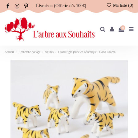
Ma liste (
0
)
Livraison (Offerte dès 100€)
0
Accueil
Recherche par âge
adultes
Grand tigre jaune en céramique - Dodo Toucan