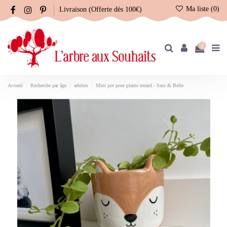
Ma liste (
0
)
Livraison (Offerte dès 100€)
0
Accueil
Recherche par âge
adultes
Mini pot pour plante renard - Sass & Belle