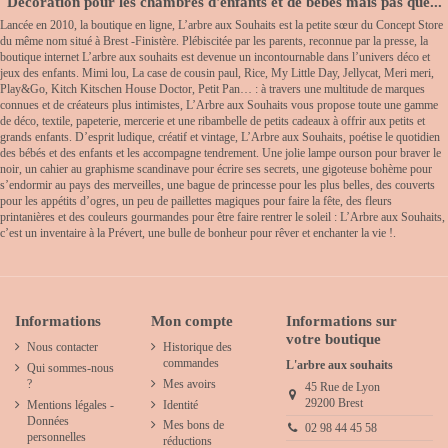
Décoration pour les chambres d'enfants et de bébés mais pas que...
Lancée en 2010, la boutique en ligne, L’arbre aux Souhaits est la petite sœur du Concept Store
du même nom situé à Brest -Finistère. Plébiscitée par les parents, reconnue par la presse, la
boutique internet L’arbre aux souhaits est devenue un incontournable dans l’univers déco et
jeux des enfants. Mimi lou, La case de cousin paul, Rice, My Little Day, Jellycat, Meri meri,
Play&Go, Kitch Kitschen House Doctor, Petit Pan… : à travers une multitude de marques
connues et de créateurs plus intimistes, L’Arbre aux Souhaits vous propose toute une gamme
de déco, textile, papeterie, mercerie et une ribambelle de petits cadeaux à offrir aux petits et
grands enfants. D’esprit ludique, créatif et vintage, L’Arbre aux Souhaits, poétise le quotidien
des bébés et des enfants et les accompagne tendrement. Une jolie lampe ourson pour braver le
noir, un cahier au graphisme scandinave pour écrire ses secrets, une gigoteuse bohème pour
s’endormir au pays des merveilles, une bague de princesse pour les plus belles, des couverts
pour les appétits d’ogres, un peu de paillettes magiques pour faire la fête, des fleurs
printanières et des couleurs gourmandes pour être faire rentrer le soleil : L’Arbre aux Souhaits,
c’est un inventaire à la Prévert, une bulle de bonheur pour rêver et enchanter la vie !.
Informations
Mon compte
Informations sur
votre boutique
Nous contacter
Historique des
commandes
L'arbre aux souhaits
Qui sommes-nous
?
Mes avoirs
45 Rue de Lyon
29200 Brest
Mentions légales -
Identité
Données
Mes bons de
02 98 44 45 58
personnelles
réductions