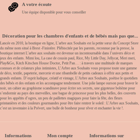
A votre écoute
Une équipe disponible pour vous conseiller
Décoration pour les chambres d'enfants et de bébés mais pas que...
Lancée en 2010, la boutique en ligne, L’arbre aux Souhaits est la petite sœur du Concept Store
du même nom situé à Brest -Finistère. Plébiscitée par les parents, reconnue par la presse, la
boutique internet L’arbre aux souhaits est devenue un incontournable dans l’univers déco et
jeux des enfants. Mimi lou, La case de cousin paul, Rice, My Little Day, Jellycat, Meri meri,
Play&Go, Kitch Kitschen House Doctor, Petit Pan… : à travers une multitude de marques
connues et de créateurs plus intimistes, L’Arbre aux Souhaits vous propose toute une gamme
de déco, textile, papeterie, mercerie et une ribambelle de petits cadeaux à offrir aux petits et
grands enfants. D’esprit ludique, créatif et vintage, L’Arbre aux Souhaits, poétise le quotidien
des bébés et des enfants et les accompagne tendrement. Une jolie lampe ourson pour braver le
noir, un cahier au graphisme scandinave pour écrire ses secrets, une gigoteuse bohème pour
s’endormir au pays des merveilles, une bague de princesse pour les plus belles, des couverts
pour les appétits d’ogres, un peu de paillettes magiques pour faire la fête, des fleurs
printanières et des couleurs gourmandes pour être faire rentrer le soleil : L’Arbre aux Souhaits,
c’est un inventaire à la Prévert, une bulle de bonheur pour rêver et enchanter la vie !.
Informations
Mon compte
Informations sur