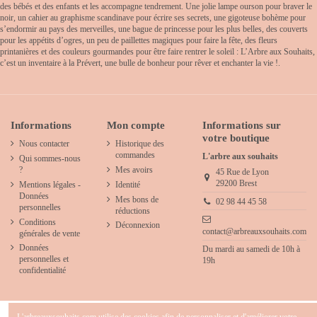
des bébés et des enfants et les accompagne tendrement. Une jolie lampe ourson pour braver le
noir, un cahier au graphisme scandinave pour écrire ses secrets, une gigoteuse bohème pour
s’endormir au pays des merveilles, une bague de princesse pour les plus belles, des couverts
pour les appétits d’ogres, un peu de paillettes magiques pour faire la fête, des fleurs
printanières et des couleurs gourmandes pour être faire rentrer le soleil : L’Arbre aux Souhaits,
c’est un inventaire à la Prévert, une bulle de bonheur pour rêver et enchanter la vie !.
Informations
Mon compte
Informations sur
votre boutique
Nous contacter
Historique des
commandes
L'arbre aux souhaits
Qui sommes-nous
?
Mes avoirs
45 Rue de Lyon
29200 Brest
Mentions légales -
Identité
Données
Mes bons de
02 98 44 45 58
personnelles
réductions
Conditions
Déconnexion
contact@arbreauxsouhaits.com
générales de vente
Données
Du mardi au samedi de 10h à
personnelles et
19h
confidentialité