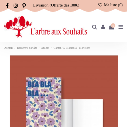
Ma liste (
0
)
Livraison (Offerte dès 100€)
0
Accueil
Recherche par âge
adultes
Carnet A5 Blablabla - Mariisore