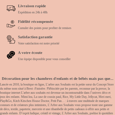
Livraison rapide
Expédition en 24h à 48h
Fidélité récompensée
Cumuler des points pour profiter de remises
Satisfaction garantie
Votre satisfaction est notre priorité
A votre écoute
Une équipe disponible pour vous conseiller
Décoration pour les chambres d'enfants et de bébés mais pas que...
Lancée en 2010, la boutique en ligne, L’arbre aux Souhaits est la petite sœur du Concept Store
du même nom situé à Brest -Finistère. Plébiscitée par les parents, reconnue par la presse, la
boutique internet L’arbre aux souhaits est devenue un incontournable dans l’univers déco et
jeux des enfants. Mimi lou, La case de cousin paul, Rice, My Little Day, Jellycat, Meri meri,
Play&Go, Kitch Kitschen House Doctor, Petit Pan… : à travers une multitude de marques
connues et de créateurs plus intimistes, L’Arbre aux Souhaits vous propose toute une gamme
de déco, textile, papeterie, mercerie et une ribambelle de petits cadeaux à offrir aux petits et
grands enfants. D’esprit ludique, créatif et vintage, L’Arbre aux Souhaits, poétise le quotidien