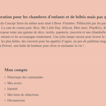
ration pour les chambres d'enfants et de bébés mais pas q
 du Concept Store du même nom situé à Brest -Finistère. Plébiscitée par les pare
, La case de cousin paul, Rice, My Little Day, Jellycat, Meri meri, Play&Go, K
opose toute une gamme de déco, textile, papeterie, mercerie et une ribambelle de
es enfants et les accompagne tendrement. Une jolie lampe ourson pour braver le 
s plus belles, des couverts pour les appétits d’ogres, un peu de paillettes magi
 la Prévert, une bulle de bonheur pour rêver et enchanter la vie !.
Mon compte
Historique des commandes
Mes avoirs
Identité
Mes bons de réductions
Déconnexion