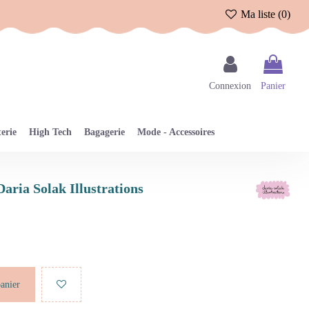
Ma liste (
0
)
Connexion
Panier
erie
High Tech
Bagagerie
Mode - Accessoires
Daria Solak Illustrations
panier