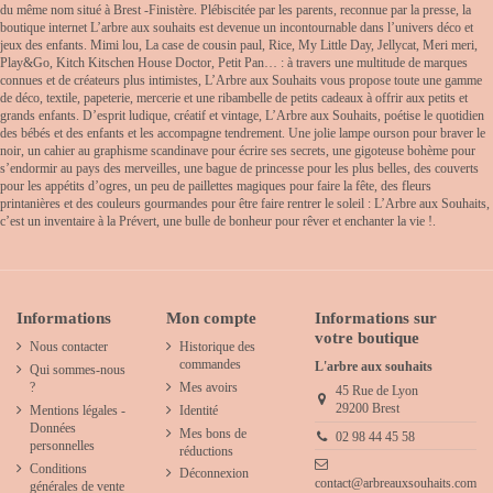
du même nom situé à Brest -Finistère. Plébiscitée par les parents, reconnue par la presse, la
boutique internet L’arbre aux souhaits est devenue un incontournable dans l’univers déco et
jeux des enfants. Mimi lou, La case de cousin paul, Rice, My Little Day, Jellycat, Meri meri,
Play&Go, Kitch Kitschen House Doctor, Petit Pan… : à travers une multitude de marques
connues et de créateurs plus intimistes, L’Arbre aux Souhaits vous propose toute une gamme
de déco, textile, papeterie, mercerie et une ribambelle de petits cadeaux à offrir aux petits et
grands enfants. D’esprit ludique, créatif et vintage, L’Arbre aux Souhaits, poétise le quotidien
des bébés et des enfants et les accompagne tendrement. Une jolie lampe ourson pour braver le
noir, un cahier au graphisme scandinave pour écrire ses secrets, une gigoteuse bohème pour
s’endormir au pays des merveilles, une bague de princesse pour les plus belles, des couverts
pour les appétits d’ogres, un peu de paillettes magiques pour faire la fête, des fleurs
printanières et des couleurs gourmandes pour être faire rentrer le soleil : L’Arbre aux Souhaits,
c’est un inventaire à la Prévert, une bulle de bonheur pour rêver et enchanter la vie !.
Informations
Mon compte
Informations sur
votre boutique
Nous contacter
Historique des
commandes
L'arbre aux souhaits
Qui sommes-nous
?
Mes avoirs
45 Rue de Lyon
29200 Brest
Mentions légales -
Identité
Données
Mes bons de
02 98 44 45 58
personnelles
réductions
Conditions
Déconnexion
contact@arbreauxsouhaits.com
générales de vente