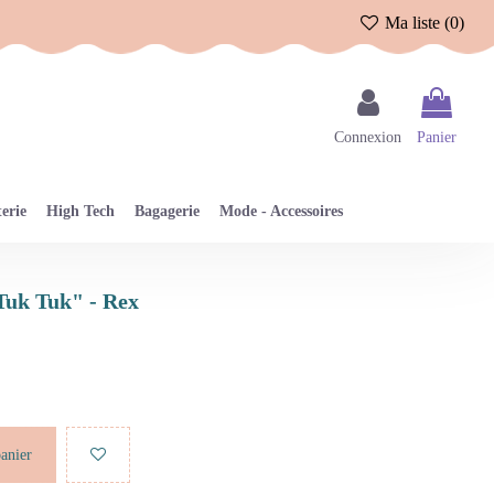
Ma liste (
0
)
Connexion
Panier
erie
High Tech
Bagagerie
Mode - Accessoires
"Tuk Tuk" - Rex
panier