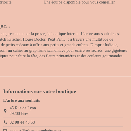
priorité
Une équipe disponible pour vous conseiller
ue...
nts, reconnue par la presse, la boutique internet L’arbre aux souhaits est
itch Kitschen House Doctor, Petit Pan… : à travers une multitude de
 petits cadeaux à offrir aux petits et grands enfants. D’esprit ludique,
noir, un cahier au graphisme scandinave pour écrire ses secrets, une gigoteuse
ques pour faire la fête, des fleurs printanières et des couleurs gourmandes
Informations sur votre boutique
L'arbre aux souhaits
45 Rue de Lyon
29200 Brest
02 98 44 45 58
contact@arbreauxsouhaits.com