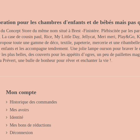
ration pour les chambres d'enfants et de bébés mais pas q
 du Concept Store du même nom situé à Brest -Finistère. Plébiscitée par les pare
, La case de cousin paul, Rice, My Little Day, Jellycat, Meri meri, Play&Go, K
opose toute une gamme de déco, textile, papeterie, mercerie et une ribambelle de
es enfants et les accompagne tendrement. Une jolie lampe ourson pour braver le 
s plus belles, des couverts pour les appétits d’ogres, un peu de paillettes magi
 la Prévert, une bulle de bonheur pour rêver et enchanter la vie !.
Mon compte
Historique des commandes
Mes avoirs
Identité
Mes bons de réductions
Déconnexion