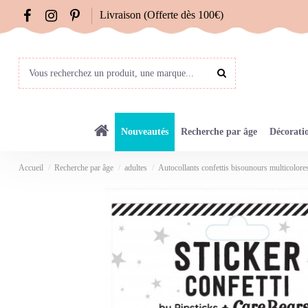
Livraison (Offerte dès 100€)
Nouveautés
Recherche par âge
Décorati
Accueil
Recherche par âge
adultes
Autocollants confettis bisounours multicolores