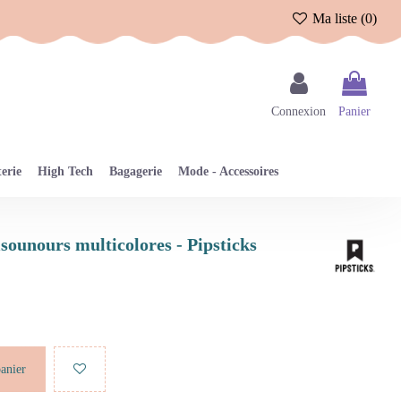
Ma liste (
0
)
Connexion
Panier
erie
High Tech
Bagagerie
Mode - Accessoires
bisounours multicolores - Pipsticks
panier