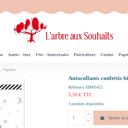
on
Jouets - Jeux
Fête - Anniversaire
Puériculture
Cuisine
Papet
 - Pipsticks
Autocollants confettis 
Référence
AB005452
5,50 € TTC
1 produits disponibles
Ajouter au 