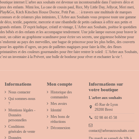
boutique internet L’arbre aux souhaits est devenue un incontournable dans l’univers déco et
jeux des enfants. Mimi lou, La case de cousin paul, Rice, My Little Day, Jellycat, Meri meri,
Play&Go, Kitch Kitschen House Doctor, Petit Pan… : à travers une multitude de marques
connues et de créateurs plus intimistes, L’Arbre aux Souhaits vous propose toute une gamme
de déco, textile, papeterie, mercerie et une ribambelle de petits cadeaux à offrir aux petits et
grands enfants. D’esprit ludique, créatif et vintage, L’Arbre aux Souhaits, poétise le quotidien
des bébés et des enfants et les accompagne tendrement. Une jolie lampe ourson pour braver le
noir, un cahier au graphisme scandinave pour écrire ses secrets, une gigoteuse bohème pour
s’endormir au pays des merveilles, une bague de princesse pour les plus belles, des couverts
pour les appétits d’ogres, un peu de paillettes magiques pour faire la fête, des fleurs
printanières et des couleurs gourmandes pour être faire rentrer le soleil : L’Arbre aux Souhaits,
c’est un inventaire à la Prévert, une bulle de bonheur pour rêver et enchanter la vie !.
Informations
Mon compte
Informations sur
votre boutique
Nous contacter
Historique des
commandes
L'arbre aux souhaits
Qui sommes-nous
?
Mes avoirs
45 Rue de Lyon
29200 Brest
Mentions légales -
Identité
Données
Mes bons de
02 98 44 45 58
personnelles
réductions
Conditions
Déconnexion
contact@arbreauxsouhaits.com
générales de vente
Données
Du mardi au samedi de 10h à