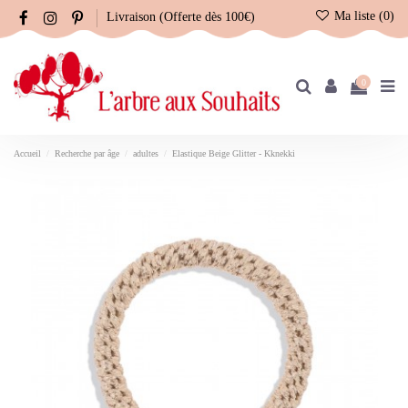
Ma liste (
0
)
Livraison (Offerte dès 100€)
0
Accueil
Recherche par âge
adultes
Elastique Beige Glitter - Kknekki