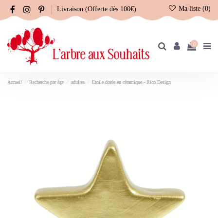
Ma liste (
0
)
Livraison (Offerte dès 100€)
0
Accueil
Recherche par âge
adultes
Etoile dorée en céramique - Rico Design