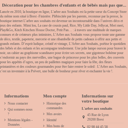
Décoration pour les chambres d'enfants et de bébés mais pas que...
Lancée en 2010, la boutique en ligne, L’arbre aux Souhaits est la petite sœur du Concept Store
du même nom situé à Brest -Finistère. Plébiscitée par les parents, reconnue par la presse, la
boutique internet L’arbre aux souhaits est devenue un incontournable dans l’univers déco et
jeux des enfants. Mimi lou, La case de cousin paul, Rice, My Little Day, Jellycat, Meri meri,
Play&Go, Kitch Kitschen House Doctor, Petit Pan… : à travers une multitude de marques
connues et de créateurs plus intimistes, L’Arbre aux Souhaits vous propose toute une gamme
de déco, textile, papeterie, mercerie et une ribambelle de petits cadeaux à offrir aux petits et
grands enfants. D’esprit ludique, créatif et vintage, L’Arbre aux Souhaits, poétise le quotidien
des bébés et des enfants et les accompagne tendrement. Une jolie lampe ourson pour braver le
noir, un cahier au graphisme scandinave pour écrire ses secrets, une gigoteuse bohème pour
s’endormir au pays des merveilles, une bague de princesse pour les plus belles, des couverts
pour les appétits d’ogres, un peu de paillettes magiques pour faire la fête, des fleurs
printanières et des couleurs gourmandes pour être faire rentrer le soleil : L’Arbre aux Souhaits,
c’est un inventaire à la Prévert, une bulle de bonheur pour rêver et enchanter la vie !.
Informations
Mon compte
Informations sur
votre boutique
Nous contacter
Historique des
commandes
L'arbre aux souhaits
Qui sommes-nous
?
Mes avoirs
45 Rue de Lyon
29200 Brest
Mentions légales -
Identité
Données
Mes bons de
02 98 44 45 58