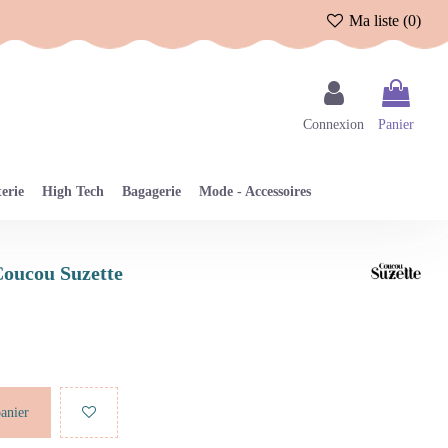
Ma liste (
0
)
Connexion
Panier
erie
High Tech
Bagagerie
Mode - Accessoires
 Coucou Suzette
panier