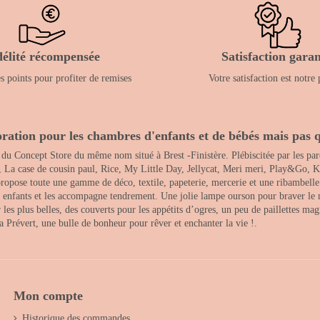
délité récompensée
Satisfaction garan
 points pour profiter de remises
Votre satisfaction est notre 
ration pour les chambres d'enfants et de bébés mais pas q
 du Concept Store du même nom situé à Brest -Finistère. Plébiscitée par les pare
, La case de cousin paul, Rice, My Little Day, Jellycat, Meri meri, Play&Go, K
opose toute une gamme de déco, textile, papeterie, mercerie et une ribambelle de
es enfants et les accompagne tendrement. Une jolie lampe ourson pour braver le 
s plus belles, des couverts pour les appétits d’ogres, un peu de paillettes magi
 la Prévert, une bulle de bonheur pour rêver et enchanter la vie !.
Mon compte
Historique des commandes