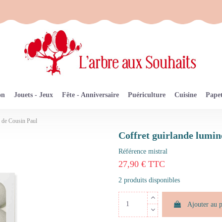
on
Jouets - Jeux
Fête - Anniversaire
Puériculture
Cuisine
Papet
e de Cousin Paul
Coffret guirlande lumi
Référence
mistral
27,90 € TTC
2 produits disponibles
Ajouter au 