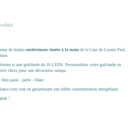
roduit
neuse de boules
entièrement tissées à la main
de la Case de Cousin Paul,
ation.
colorées et une guirlande de 16 LEDS. Personnalisez votre guirlande en
 votre choix pour une décoration unique.
 - bleu paon - perle - blanc
iance cosy tout en garantissant une faible consommation énergétique.
lait !