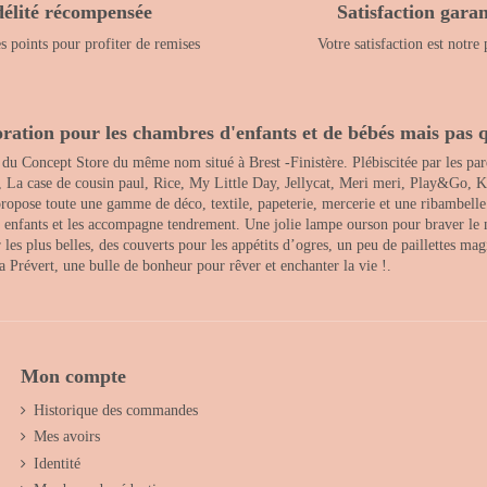
délité récompensée
Satisfaction garan
 points pour profiter de remises
Votre satisfaction est notre 
ration pour les chambres d'enfants et de bébés mais pas q
 du Concept Store du même nom situé à Brest -Finistère. Plébiscitée par les pare
, La case de cousin paul, Rice, My Little Day, Jellycat, Meri meri, Play&Go, K
opose toute une gamme de déco, textile, papeterie, mercerie et une ribambelle de
es enfants et les accompagne tendrement. Une jolie lampe ourson pour braver le 
s plus belles, des couverts pour les appétits d’ogres, un peu de paillettes magi
 la Prévert, une bulle de bonheur pour rêver et enchanter la vie !.
Mon compte
Historique des commandes
Mes avoirs
Identité