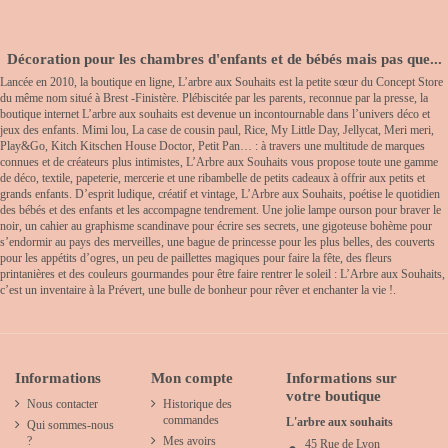
Décoration pour les chambres d'enfants et de bébés mais pas que...
Lancée en 2010, la boutique en ligne, L’arbre aux Souhaits est la petite sœur du Concept Store
du même nom situé à Brest -Finistère. Plébiscitée par les parents, reconnue par la presse, la
boutique internet L’arbre aux souhaits est devenue un incontournable dans l’univers déco et
jeux des enfants. Mimi lou, La case de cousin paul, Rice, My Little Day, Jellycat, Meri meri,
Play&Go, Kitch Kitschen House Doctor, Petit Pan… : à travers une multitude de marques
connues et de créateurs plus intimistes, L’Arbre aux Souhaits vous propose toute une gamme
de déco, textile, papeterie, mercerie et une ribambelle de petits cadeaux à offrir aux petits et
grands enfants. D’esprit ludique, créatif et vintage, L’Arbre aux Souhaits, poétise le quotidien
des bébés et des enfants et les accompagne tendrement. Une jolie lampe ourson pour braver le
noir, un cahier au graphisme scandinave pour écrire ses secrets, une gigoteuse bohème pour
s’endormir au pays des merveilles, une bague de princesse pour les plus belles, des couverts
pour les appétits d’ogres, un peu de paillettes magiques pour faire la fête, des fleurs
printanières et des couleurs gourmandes pour être faire rentrer le soleil : L’Arbre aux Souhaits,
c’est un inventaire à la Prévert, une bulle de bonheur pour rêver et enchanter la vie !.
Informations
Mon compte
Informations sur
votre boutique
Nous contacter
Historique des
commandes
L'arbre aux souhaits
Qui sommes-nous
?
Mes avoirs
45 Rue de Lyon