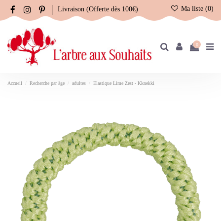
Ma liste (
0
)
Livraison (Offerte dès 100€)
0
Accueil
Recherche par âge
adultes
Elastique Lime Zest - Kknekki