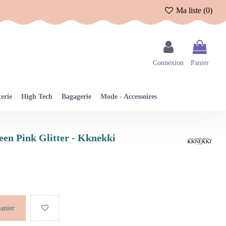
Ma liste (
0
)
Connexion
Panier
erie
High Tech
Bagagerie
Mode - Accessoires
een Pink Glitter - Kknekki
panier