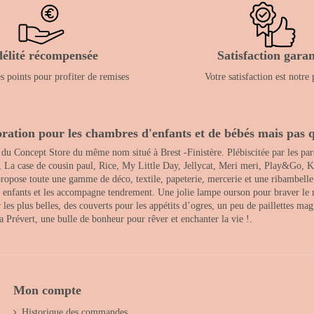
délité récompensée
Satisfaction garan
 points pour profiter de remises
Votre satisfaction est notre 
ration pour les chambres d'enfants et de bébés mais pas q
 du Concept Store du même nom situé à Brest -Finistère. Plébiscitée par les pare
, La case de cousin paul, Rice, My Little Day, Jellycat, Meri meri, Play&Go, K
opose toute une gamme de déco, textile, papeterie, mercerie et une ribambelle de
es enfants et les accompagne tendrement. Une jolie lampe ourson pour braver le 
s plus belles, des couverts pour les appétits d’ogres, un peu de paillettes magi
 la Prévert, une bulle de bonheur pour rêver et enchanter la vie !.
Mon compte
Historique des commandes