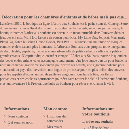
Décoration pour les chambres d'enfants et de bébés mais pas que...
Lancée en 2010, la boutique en ligne, L’arbre aux Souhaits est la petite sœur du Concept Store
du même nom situé à Brest -Finistère. Plébiscitée par les parents, reconnue par la presse, la
boutique internet L’arbre aux souhaits est devenue un incontournable dans l’univers déco et
jeux des enfants. Mimi lou, La case de cousin paul, Rice, My Little Day, Jellycat, Meri meri,
Play&Go, Kitch Kitschen House Doctor, Petit Pan… : à travers une multitude de marques
connues et de créateurs plus intimistes, L’Arbre aux Souhaits vous propose toute une gamme
de déco, textile, papeterie, mercerie et une ribambelle de petits cadeaux à offrir aux petits et
grands enfants. D’esprit ludique, créatif et vintage, L’Arbre aux Souhaits, poétise le quotidien
des bébés et des enfants et les accompagne tendrement. Une jolie lampe ourson pour braver le
noir, un cahier au graphisme scandinave pour écrire ses secrets, une gigoteuse bohème pour
s’endormir au pays des merveilles, une bague de princesse pour les plus belles, des couverts
pour les appétits d’ogres, un peu de paillettes magiques pour faire la fête, des fleurs
printanières et des couleurs gourmandes pour être faire rentrer le soleil : L’Arbre aux Souhaits,
c’est un inventaire à la Prévert, une bulle de bonheur pour rêver et enchanter la vie !.
Informations
Mon compte
Informations sur
votre boutique
Nous contacter
Historique des
commandes
L'arbre aux souhaits
Qui sommes-nous
?
Mes avoirs
45 Rue de Lyon