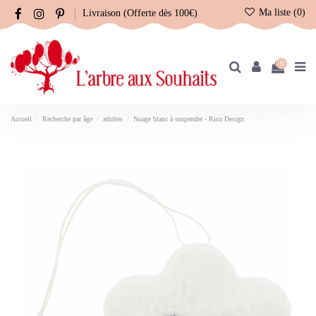
Ma liste (
0
)
Livraison (Offerte dès 100€)
0
Accueil
Recherche par âge
adultes
Nuage blanc à suspendre - Rico Design