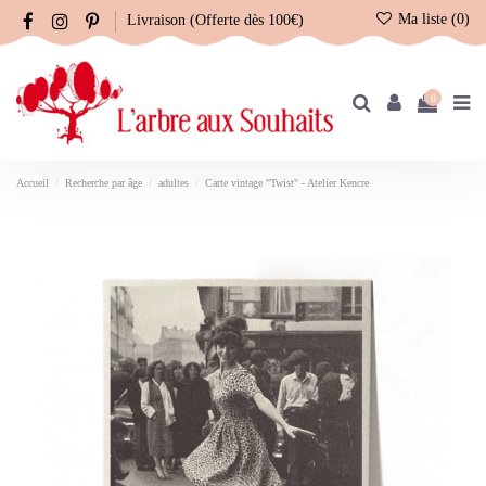
Ma liste (
0
)
Livraison (Offerte dès 100€)
0
Accueil
Recherche par âge
adultes
Carte vintage "Twist" - Atelier Kencre