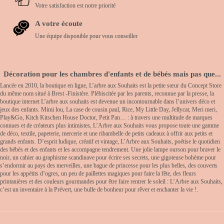
Votre satisfaction est notre priorité
A votre écoute
Une équipe disponible pour vous conseiller
Décoration pour les chambres d'enfants et de bébés mais pas que...
Lancée en 2010, la boutique en ligne, L’arbre aux Souhaits est la petite sœur du Concept Store
du même nom situé à Brest -Finistère. Plébiscitée par les parents, reconnue par la presse, la
boutique internet L’arbre aux souhaits est devenue un incontournable dans l’univers déco et
jeux des enfants. Mimi lou, La case de cousin paul, Rice, My Little Day, Jellycat, Meri meri,
Play&Go, Kitch Kitschen House Doctor, Petit Pan… : à travers une multitude de marques
connues et de créateurs plus intimistes, L’Arbre aux Souhaits vous propose toute une gamme
de déco, textile, papeterie, mercerie et une ribambelle de petits cadeaux à offrir aux petits et
grands enfants. D’esprit ludique, créatif et vintage, L’Arbre aux Souhaits, poétise le quotidien
des bébés et des enfants et les accompagne tendrement. Une jolie lampe ourson pour braver le
noir, un cahier au graphisme scandinave pour écrire ses secrets, une gigoteuse bohème pour
s’endormir au pays des merveilles, une bague de princesse pour les plus belles, des couverts
pour les appétits d’ogres, un peu de paillettes magiques pour faire la fête, des fleurs
printanières et des couleurs gourmandes pour être faire rentrer le soleil : L’Arbre aux Souhaits,
c’est un inventaire à la Prévert, une bulle de bonheur pour rêver et enchanter la vie !.