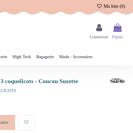
Ma liste (
0
)
Connexion
Panier
erie
High Tech
Bagagerie
Mode - Accessoires
 3 coquelicots - Coucou Suzette
ELICOTS
panier