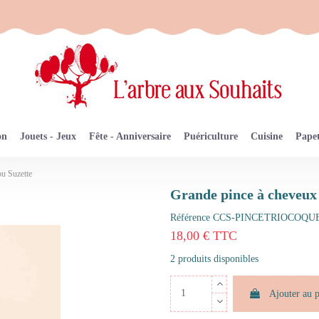
on
Jouets - Jeux
Fête - Anniversaire
Puériculture
Cuisine
Papet
ou Suzette
Grande pince à cheveux
Référence
CCS-PINCETRIOCOQU
18,00 € TTC
2 produits disponibles
Ajouter au 