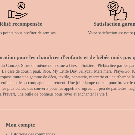
délité récompensée
Satisfaction garan
 points pour profiter de remises
Votre satisfaction est notre 
ration pour les chambres d'enfants et de bébés mais pas q
 du Concept Store du même nom situé à Brest -Finistère. Plébiscitée par les pare
, La case de cousin paul, Rice, My Little Day, Jellycat, Meri meri, Play&Go, K
opose toute une gamme de déco, textile, papeterie, mercerie et une ribambelle de
es enfants et les accompagne tendrement. Une jolie lampe ourson pour braver le 
s plus belles, des couverts pour les appétits d’ogres, un peu de paillettes magi
 la Prévert, une bulle de bonheur pour rêver et enchanter la vie !.
Mon compte
Historique des commandes