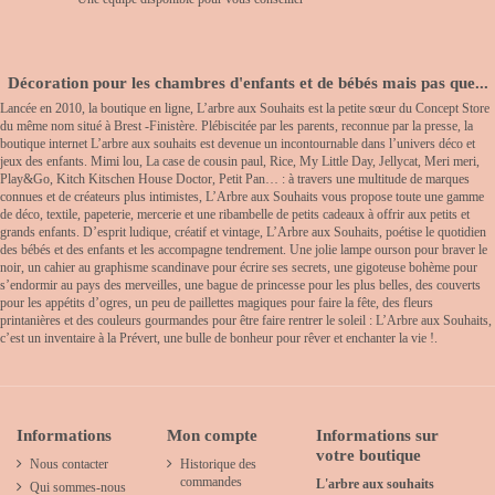
Décoration pour les chambres d'enfants et de bébés mais pas que...
Lancée en 2010, la boutique en ligne, L’arbre aux Souhaits est la petite sœur du Concept Store
du même nom situé à Brest -Finistère. Plébiscitée par les parents, reconnue par la presse, la
boutique internet L’arbre aux souhaits est devenue un incontournable dans l’univers déco et
jeux des enfants. Mimi lou, La case de cousin paul, Rice, My Little Day, Jellycat, Meri meri,
Play&Go, Kitch Kitschen House Doctor, Petit Pan… : à travers une multitude de marques
connues et de créateurs plus intimistes, L’Arbre aux Souhaits vous propose toute une gamme
de déco, textile, papeterie, mercerie et une ribambelle de petits cadeaux à offrir aux petits et
grands enfants. D’esprit ludique, créatif et vintage, L’Arbre aux Souhaits, poétise le quotidien
des bébés et des enfants et les accompagne tendrement. Une jolie lampe ourson pour braver le
noir, un cahier au graphisme scandinave pour écrire ses secrets, une gigoteuse bohème pour
s’endormir au pays des merveilles, une bague de princesse pour les plus belles, des couverts
pour les appétits d’ogres, un peu de paillettes magiques pour faire la fête, des fleurs
printanières et des couleurs gourmandes pour être faire rentrer le soleil : L’Arbre aux Souhaits,
c’est un inventaire à la Prévert, une bulle de bonheur pour rêver et enchanter la vie !.
Informations
Mon compte
Informations sur
votre boutique
Nous contacter
Historique des
commandes
L'arbre aux souhaits
Qui sommes-nous