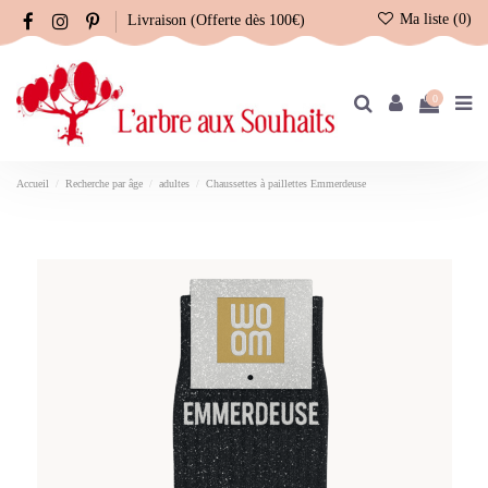
Ma liste (
0
)
Livraison (Offerte dès 100€)
0
Accueil
Recherche par âge
adultes
Chaussettes à paillettes Emmerdeuse