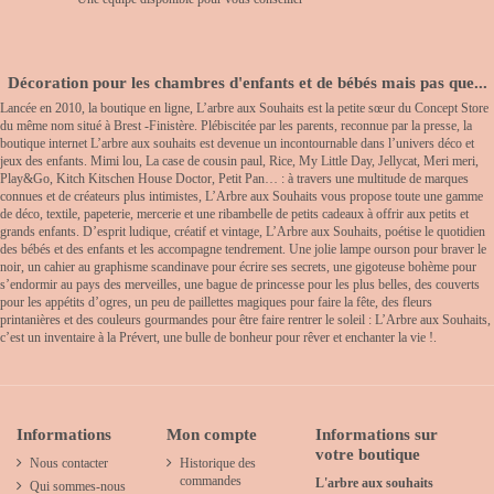
Décoration pour les chambres d'enfants et de bébés mais pas que...
Lancée en 2010, la boutique en ligne, L’arbre aux Souhaits est la petite sœur du Concept Store
du même nom situé à Brest -Finistère. Plébiscitée par les parents, reconnue par la presse, la
boutique internet L’arbre aux souhaits est devenue un incontournable dans l’univers déco et
jeux des enfants. Mimi lou, La case de cousin paul, Rice, My Little Day, Jellycat, Meri meri,
Play&Go, Kitch Kitschen House Doctor, Petit Pan… : à travers une multitude de marques
connues et de créateurs plus intimistes, L’Arbre aux Souhaits vous propose toute une gamme
de déco, textile, papeterie, mercerie et une ribambelle de petits cadeaux à offrir aux petits et
grands enfants. D’esprit ludique, créatif et vintage, L’Arbre aux Souhaits, poétise le quotidien
des bébés et des enfants et les accompagne tendrement. Une jolie lampe ourson pour braver le
noir, un cahier au graphisme scandinave pour écrire ses secrets, une gigoteuse bohème pour
s’endormir au pays des merveilles, une bague de princesse pour les plus belles, des couverts
pour les appétits d’ogres, un peu de paillettes magiques pour faire la fête, des fleurs
printanières et des couleurs gourmandes pour être faire rentrer le soleil : L’Arbre aux Souhaits,
c’est un inventaire à la Prévert, une bulle de bonheur pour rêver et enchanter la vie !.
Informations
Mon compte
Informations sur
votre boutique
Nous contacter
Historique des
commandes
L'arbre aux souhaits
Qui sommes-nous