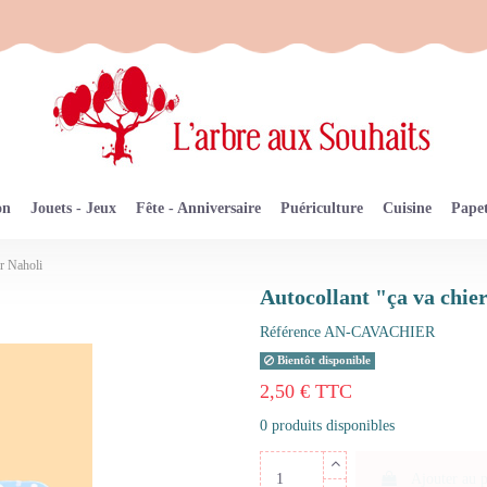
on
Jouets - Jeux
Fête - Anniversaire
Puériculture
Cuisine
Papet
er Naholi
Autocollant "ça va chier
Référence
AN-CAVACHIER
Bientôt disponible
2,50 € TTC
0 produits disponibles
Ajouter au 