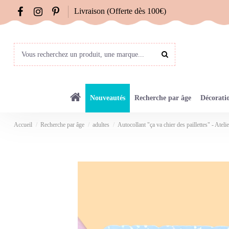
Livraison (Offerte dès 100€)
Nouveautés
Recherche par âge
Décorati
Accueil
Recherche par âge
adultes
Autocollant "ça va chier des paillettes" - Ateli