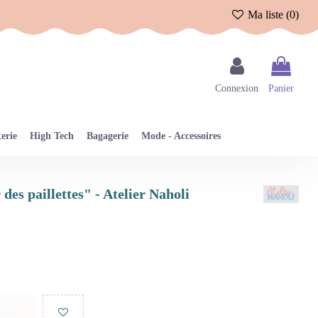
Ma liste (
0
)
Connexion
Panier
erie
High Tech
Bagagerie
Mode - Accessoires
 des paillettes" - Atelier Naholi
panier