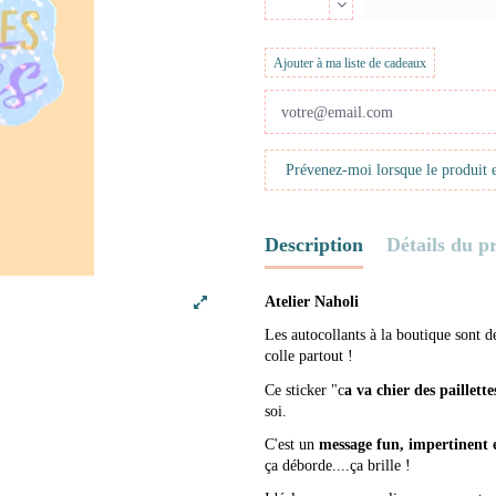
Ajouter à ma liste de cadeaux
Description
Détails du p
Atelier Naholi
Les autocollants à la boutique sont d
colle partout !
Ce sticker "c
a va chier des paillette
soi.
C'est un
message fun, impertinent 
ça déborde....ça brille !