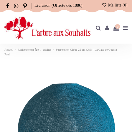
Ma liste (
0
)
Livraison (Offerte dès 100€)
0
Accueil
Recherche par âge
adultes
Suspension Globe 25 cm (XS) - La Case de Cousin
Paul