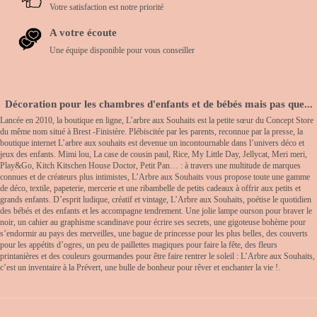
Votre satisfaction est notre priorité
A votre écoute
Une équipe disponible pour vous conseiller
Décoration pour les chambres d'enfants et de bébés mais pas que...
Lancée en 2010, la boutique en ligne, L’arbre aux Souhaits est la petite sœur du Concept Store
du même nom situé à Brest -Finistère. Plébiscitée par les parents, reconnue par la presse, la
boutique internet L’arbre aux souhaits est devenue un incontournable dans l’univers déco et
jeux des enfants. Mimi lou, La case de cousin paul, Rice, My Little Day, Jellycat, Meri meri,
Play&Go, Kitch Kitschen House Doctor, Petit Pan… : à travers une multitude de marques
connues et de créateurs plus intimistes, L’Arbre aux Souhaits vous propose toute une gamme
de déco, textile, papeterie, mercerie et une ribambelle de petits cadeaux à offrir aux petits et
grands enfants. D’esprit ludique, créatif et vintage, L’Arbre aux Souhaits, poétise le quotidien
des bébés et des enfants et les accompagne tendrement. Une jolie lampe ourson pour braver le
noir, un cahier au graphisme scandinave pour écrire ses secrets, une gigoteuse bohème pour
s’endormir au pays des merveilles, une bague de princesse pour les plus belles, des couverts
pour les appétits d’ogres, un peu de paillettes magiques pour faire la fête, des fleurs
printanières et des couleurs gourmandes pour être faire rentrer le soleil : L’Arbre aux Souhaits,
c’est un inventaire à la Prévert, une bulle de bonheur pour rêver et enchanter la vie !.