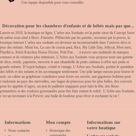
Une équipe disponible pour vous conseiller
Décoration pour les chambres d'enfants et de bébés mais pas que...
Lancée en 2010, la boutique en ligne, L’arbre aux Souhaits est la petite sœur du Concept Store
du même nom situé à Brest -Finistère. Plébiscitée par les parents, reconnue par la presse, la
boutique internet L’arbre aux souhaits est devenue un incontournable dans l’univers déco et
jeux des enfants. Mimi lou, La case de cousin paul, Rice, My Little Day, Jellycat, Meri meri,
Play&Go, Kitch Kitschen House Doctor, Petit Pan… : à travers une multitude de marques
connues et de créateurs plus intimistes, L’Arbre aux Souhaits vous propose toute une gamme
de déco, textile, papeterie, mercerie et une ribambelle de petits cadeaux à offrir aux petits et
grands enfants. D’esprit ludique, créatif et vintage, L’Arbre aux Souhaits, poétise le quotidien
des bébés et des enfants et les accompagne tendrement. Une jolie lampe ourson pour braver le
noir, un cahier au graphisme scandinave pour écrire ses secrets, une gigoteuse bohème pour
s’endormir au pays des merveilles, une bague de princesse pour les plus belles, des couverts
pour les appétits d’ogres, un peu de paillettes magiques pour faire la fête, des fleurs
printanières et des couleurs gourmandes pour être faire rentrer le soleil : L’Arbre aux Souhaits,
c’est un inventaire à la Prévert, une bulle de bonheur pour rêver et enchanter la vie !.
Informations
Mon compte
Informations sur
votre boutique
Nous contacter
Historique des
commandes
L'arbre aux souhaits