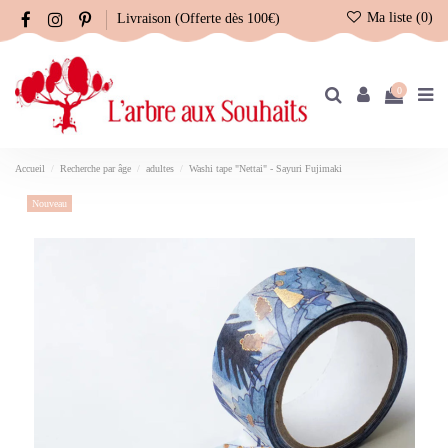
Ma liste (
0
)
Livraison (Offerte dès 100€)
0
Accueil
Recherche par âge
adultes
Washi tape "Nettai" - Sayuri Fujimaki
Nouveau