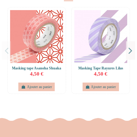
Masking tape Asanoha Shuaka
Masking Tape Rayures Lilas
4,50 €
4,50 €
Ajouter au panier
Ajouter au panier