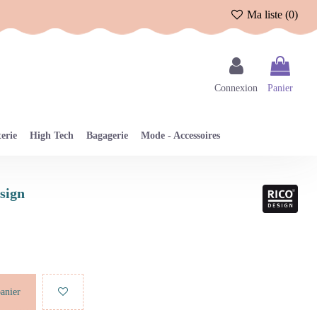
Ma liste (
0
)
Connexion
Panier
erie
High Tech
Bagagerie
Mode - Accessoires
esign
panier