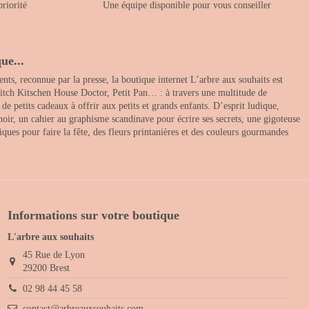
priorité
Une équipe disponible pour vous conseiller
ue...
nts, reconnue par la presse, la boutique internet L’arbre aux souhaits est
itch Kitschen House Doctor, Petit Pan… : à travers une multitude de
 petits cadeaux à offrir aux petits et grands enfants. D’esprit ludique,
noir, un cahier au graphisme scandinave pour écrire ses secrets, une gigoteuse
ques pour faire la fête, des fleurs printanières et des couleurs gourmandes
Informations sur votre boutique
L'arbre aux souhaits
45 Rue de Lyon
29200 Brest
02 98 44 45 58
contact@arbreauxsouhaits.com