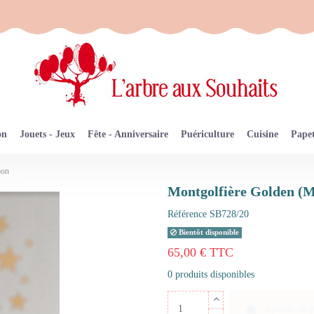
on
Jouets - Jeux
Fête - Anniversaire
Puériculture
Cuisine
Papet
oon
Montgolfière Golden (
Référence
SB728/20
Bientôt disponible
65,00 € TTC
0 produits disponibles
Ajouter au 