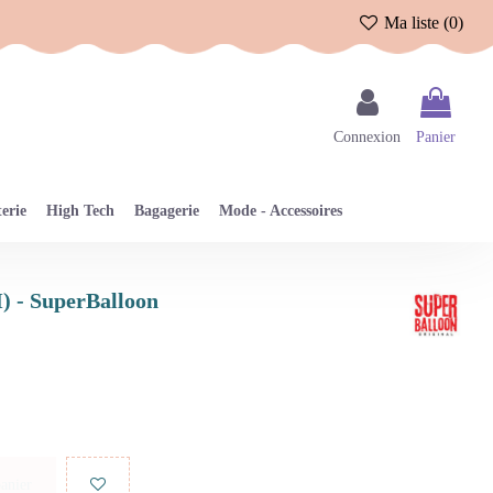
Ma liste (
0
)
Connexion
Panier
erie
High Tech
Bagagerie
Mode - Accessoires
M) - SuperBalloon
panier