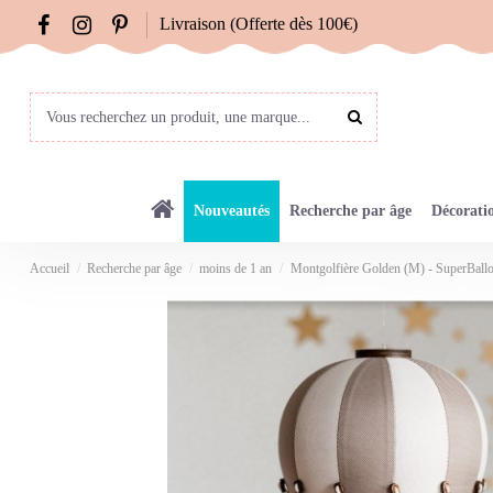
Livraison (Offerte dès 100€)
Nouveautés
Recherche par âge
Décorati
Accueil
Recherche par âge
moins de 1 an
Montgolfière Golden (M) - SuperBall