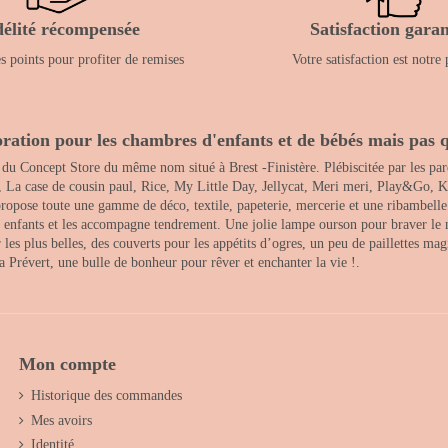
délité récompensée
Satisfaction garan
 points pour profiter de remises
Votre satisfaction est notre 
ration pour les chambres d'enfants et de bébés mais pas q
 du Concept Store du même nom situé à Brest -Finistère. Plébiscitée par les pare
, La case de cousin paul, Rice, My Little Day, Jellycat, Meri meri, Play&Go, K
opose toute une gamme de déco, textile, papeterie, mercerie et une ribambelle de
es enfants et les accompagne tendrement. Une jolie lampe ourson pour braver le 
s plus belles, des couverts pour les appétits d’ogres, un peu de paillettes magi
 la Prévert, une bulle de bonheur pour rêver et enchanter la vie !.
Mon compte
Historique des commandes
Mes avoirs
Identité