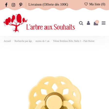
Ma liste (
0
)
Livraison (Offerte dès 100€)
0
Accueil
Recherche par âge
moins de 1 an
Tétine Bohème Bibs Taille 1 - Pale Butter