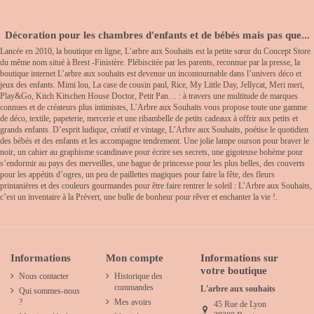
Décoration pour les chambres d'enfants et de bébés mais pas que...
Lancée en 2010, la boutique en ligne, L’arbre aux Souhaits est la petite sœur du Concept Store
du même nom situé à Brest -Finistère. Plébiscitée par les parents, reconnue par la presse, la
boutique internet L’arbre aux souhaits est devenue un incontournable dans l’univers déco et
jeux des enfants. Mimi lou, La case de cousin paul, Rice, My Little Day, Jellycat, Meri meri,
Play&Go, Kitch Kitschen House Doctor, Petit Pan… : à travers une multitude de marques
connues et de créateurs plus intimistes, L’Arbre aux Souhaits vous propose toute une gamme
de déco, textile, papeterie, mercerie et une ribambelle de petits cadeaux à offrir aux petits et
grands enfants. D’esprit ludique, créatif et vintage, L’Arbre aux Souhaits, poétise le quotidien
des bébés et des enfants et les accompagne tendrement. Une jolie lampe ourson pour braver le
noir, un cahier au graphisme scandinave pour écrire ses secrets, une gigoteuse bohème pour
s’endormir au pays des merveilles, une bague de princesse pour les plus belles, des couverts
pour les appétits d’ogres, un peu de paillettes magiques pour faire la fête, des fleurs
printanières et des couleurs gourmandes pour être faire rentrer le soleil : L’Arbre aux Souhaits,
c’est un inventaire à la Prévert, une bulle de bonheur pour rêver et enchanter la vie !.
Informations
Mon compte
Informations sur
votre boutique
Nous contacter
Historique des
commandes
L'arbre aux souhaits
Qui sommes-nous
?
Mes avoirs
45 Rue de Lyon