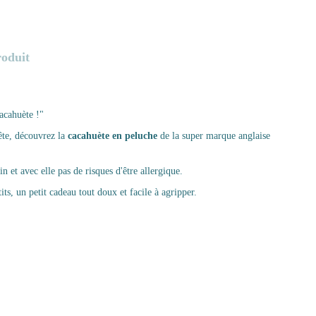
roduit
cacahuète !"
ête, découvrez la
cacahuète en peluche
de la super marque anglaise
n et avec elle pas de risques d'être allergique.
its, un petit cadeau tout doux et facile à agripper.