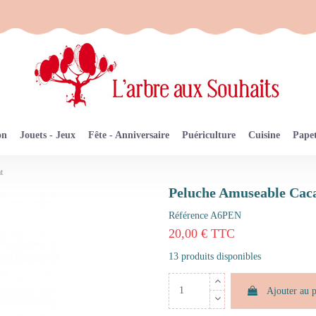
on
Jouets - Jeux
Fête - Anniversaire
Puériculture
Cuisine
Papet
t
Peluche Amuseable Caca
Référence
A6PEN
20,00 € TTC
13 produits disponibles
Ajouter au 