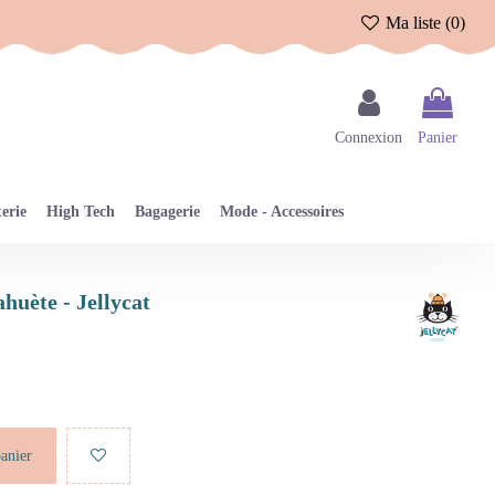
Ma liste (
0
)
Connexion
Panier
erie
High Tech
Bagagerie
Mode - Accessoires
huète - Jellycat
panier