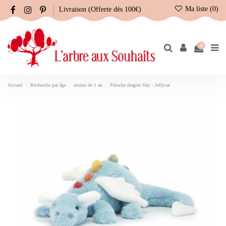
Ma liste (
0
)
Livraison (Offerte dès 100€)
0
Accueil
Recherche par âge
moins de 1 an
Peluche dragon Sky - Jellycat