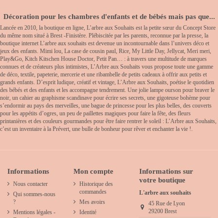
Décoration pour les chambres d'enfants et de bébés mais pas que...
Lancée en 2010, la boutique en ligne, L’arbre aux Souhaits est la petite sœur du Concept Store
du même nom situé à Brest -Finistère. Plébiscitée par les parents, reconnue par la presse, la
boutique internet L’arbre aux souhaits est devenue un incontournable dans l’univers déco et
jeux des enfants. Mimi lou, La case de cousin paul, Rice, My Little Day, Jellycat, Meri meri,
Play&Go, Kitch Kitschen House Doctor, Petit Pan… : à travers une multitude de marques
connues et de créateurs plus intimistes, L’Arbre aux Souhaits vous propose toute une gamme
de déco, textile, papeterie, mercerie et une ribambelle de petits cadeaux à offrir aux petits et
grands enfants. D’esprit ludique, créatif et vintage, L’Arbre aux Souhaits, poétise le quotidien
des bébés et des enfants et les accompagne tendrement. Une jolie lampe ourson pour braver le
noir, un cahier au graphisme scandinave pour écrire ses secrets, une gigoteuse bohème pour
s’endormir au pays des merveilles, une bague de princesse pour les plus belles, des couverts
pour les appétits d’ogres, un peu de paillettes magiques pour faire la fête, des fleurs
printanières et des couleurs gourmandes pour être faire rentrer le soleil : L’Arbre aux Souhaits,
c’est un inventaire à la Prévert, une bulle de bonheur pour rêver et enchanter la vie !.
Informations
Mon compte
Informations sur
votre boutique
Nous contacter
Historique des
commandes
L'arbre aux souhaits
Qui sommes-nous
?
Mes avoirs
45 Rue de Lyon
29200 Brest
Mentions légales -
Identité