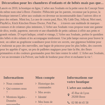
Décoration pour les chambres d'enfants et de bébés mais pas que...
Lancée en 2010, la boutique en ligne, L’arbre aux Souhaits est la petite sœur du Concept Store
du même nom situé à Brest -Finistère. Plébiscitée par les parents, reconnue par la presse, la
boutique internet L’arbre aux souhaits est devenue un incontournable dans l’univers déco et
jeux des enfants. Mimi lou, La case de cousin paul, Rice, My Little Day, Jellycat, Meri meri,
Play&Go, Kitch Kitschen House Doctor, Petit Pan… : à travers une multitude de marques
connues et de créateurs plus intimistes, L’Arbre aux Souhaits vous propose toute une gamme
de déco, textile, papeterie, mercerie et une ribambelle de petits cadeaux à offrir aux petits et
grands enfants. D’esprit ludique, créatif et vintage, L’Arbre aux Souhaits, poétise le quotidien
des bébés et des enfants et les accompagne tendrement. Une jolie lampe ourson pour braver le
noir, un cahier au graphisme scandinave pour écrire ses secrets, une gigoteuse bohème pour
s’endormir au pays des merveilles, une bague de princesse pour les plus belles, des couverts
pour les appétits d’ogres, un peu de paillettes magiques pour faire la fête, des fleurs
printanières et des couleurs gourmandes pour être faire rentrer le soleil : L’Arbre aux Souhaits,
c’est un inventaire à la Prévert, une bulle de bonheur pour rêver et enchanter la vie !.
Informations
Mon compte
Informations sur
votre boutique
Nous contacter
Historique des
commandes
L'arbre aux souhaits
Qui sommes-nous
?
Mes avoirs
45 Rue de Lyon
29200 Brest
Mentions légales -
Identité
Données
Mes bons de
02 98 44 45 58
personnelles