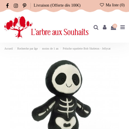
Ma liste (
0
)
Livraison (Offerte dès 100€)
0
Accueil
Recherche par âge
moins de 1 an
Peluche squelette Bob Skeleton - Jellycat