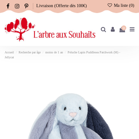
Ma liste (
0
)
Livraison (Offerte dès 100€)
0
Accueil
Recherche par âge
moins de 1 an
Peluche Lapin Puddlesea Patchwork (M) -
Jellycat