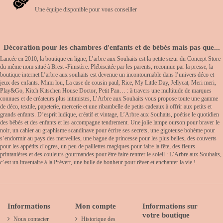
Une équipe disponible pour vous conseiller
Décoration pour les chambres d'enfants et de bébés mais pas que...
Lancée en 2010, la boutique en ligne, L’arbre aux Souhaits est la petite sœur du Concept Store
du même nom situé à Brest -Finistère. Plébiscitée par les parents, reconnue par la presse, la
boutique internet L’arbre aux souhaits est devenue un incontournable dans l’univers déco et
jeux des enfants. Mimi lou, La case de cousin paul, Rice, My Little Day, Jellycat, Meri meri,
Play&Go, Kitch Kitschen House Doctor, Petit Pan… : à travers une multitude de marques
connues et de créateurs plus intimistes, L’Arbre aux Souhaits vous propose toute une gamme
de déco, textile, papeterie, mercerie et une ribambelle de petits cadeaux à offrir aux petits et
grands enfants. D’esprit ludique, créatif et vintage, L’Arbre aux Souhaits, poétise le quotidien
des bébés et des enfants et les accompagne tendrement. Une jolie lampe ourson pour braver le
noir, un cahier au graphisme scandinave pour écrire ses secrets, une gigoteuse bohème pour
s’endormir au pays des merveilles, une bague de princesse pour les plus belles, des couverts
pour les appétits d’ogres, un peu de paillettes magiques pour faire la fête, des fleurs
printanières et des couleurs gourmandes pour être faire rentrer le soleil : L’Arbre aux Souhaits,
c’est un inventaire à la Prévert, une bulle de bonheur pour rêver et enchanter la vie !.
Informations
Mon compte
Informations sur
votre boutique
Nous contacter
Historique des