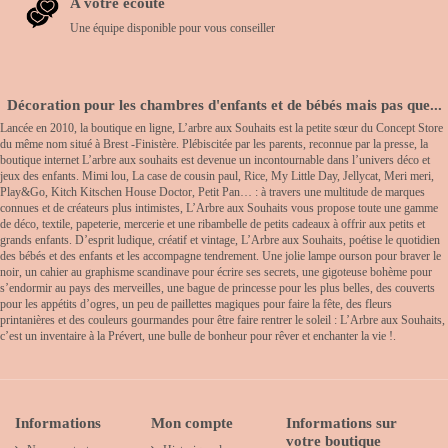
A votre écoute
Une équipe disponible pour vous conseiller
Décoration pour les chambres d'enfants et de bébés mais pas que...
Lancée en 2010, la boutique en ligne, L’arbre aux Souhaits est la petite sœur du Concept Store
du même nom situé à Brest -Finistère. Plébiscitée par les parents, reconnue par la presse, la
boutique internet L’arbre aux souhaits est devenue un incontournable dans l’univers déco et
jeux des enfants. Mimi lou, La case de cousin paul, Rice, My Little Day, Jellycat, Meri meri,
Play&Go, Kitch Kitschen House Doctor, Petit Pan… : à travers une multitude de marques
connues et de créateurs plus intimistes, L’Arbre aux Souhaits vous propose toute une gamme
de déco, textile, papeterie, mercerie et une ribambelle de petits cadeaux à offrir aux petits et
grands enfants. D’esprit ludique, créatif et vintage, L’Arbre aux Souhaits, poétise le quotidien
des bébés et des enfants et les accompagne tendrement. Une jolie lampe ourson pour braver le
noir, un cahier au graphisme scandinave pour écrire ses secrets, une gigoteuse bohème pour
s’endormir au pays des merveilles, une bague de princesse pour les plus belles, des couverts
pour les appétits d’ogres, un peu de paillettes magiques pour faire la fête, des fleurs
printanières et des couleurs gourmandes pour être faire rentrer le soleil : L’Arbre aux Souhaits,
c’est un inventaire à la Prévert, une bulle de bonheur pour rêver et enchanter la vie !.
Informations
Mon compte
Informations sur
votre boutique