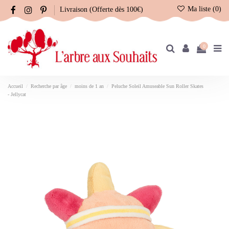
Ma liste (
0
)
Livraison (Offerte dès 100€)
0
Accueil
Recherche par âge
moins de 1 an
Peluche Soleil Amuseable Sun Roller Skates
- Jellycat