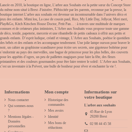
Lancée en 2010, la boutique en ligne, L’arbre aux Souhaits est la petite sœur du Concept Store
du même nom situé à Brest -Finistère. Plébiscitée par les parents, reconnue par la presse, la
boutique internet L’arbre aux souhaits est devenue un incontournable dans l’univers déco et
jeux des enfants. Mimi lou, La case de cousin paul, Rice, My Little Day, Jellycat, Meri meri,
Play&Go, Kitch Kitschen House Doctor, Petit Pan… : à travers une multitude de marques
connues et de créateurs plus intimistes, L’Arbre aux Souhaits vous propose toute une gamme
de déco, textile, papeterie, mercerie et une ribambelle de petits cadeaux à offrir aux petits et
grands enfants. D’esprit ludique, créatif et vintage, L’Arbre aux Souhaits, poétise le quotidien
des bébés et des enfants et les accompagne tendrement. Une jolie lampe ourson pour braver le
noir, un cahier au graphisme scandinave pour écrire ses secrets, une gigoteuse bohème pour
s’endormir au pays des merveilles, une bague de princesse pour les plus belles, des couverts
pour les appétits d’ogres, un peu de paillettes magiques pour faire la fête, des fleurs
printanières et des couleurs gourmandes pour être faire rentrer le soleil : L’Arbre aux Souhaits,
c’est un inventaire à la Prévert, une bulle de bonheur pour rêver et enchanter la vie !.
Informations
Mon compte
Informations sur
votre boutique
Nous contacter
Historique des
commandes
L'arbre aux souhaits
Qui sommes-nous
?
Mes avoirs
45 Rue de Lyon
29200 Brest
Mentions légales -
Identité
Données
Mes bons de
02 98 44 45 58
personnelles
réductions