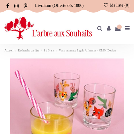
Ma liste (
0
)
Livraison (Offerte dès 100€)
0
Accueil
Recherche par âge
1 à 3 ans
Verre animaux Ingela Arrhenius - OMM Design