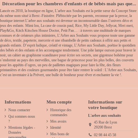
Décoration pour les chambres d'enfants et de bébés mais pas que...
Lancée en 2010, la boutique en ligne, L’arbre aux Souhaits est la petite sœur du Concept Store
du même nom situé à Brest -Finistère. Plébiscitée par les parents, reconnue par la presse, la
boutique internet L’arbre aux souhaits est devenue un incontournable dans l’univers déco et
jeux des enfants. Mimi lou, La case de cousin paul, Rice, My Little Day, Jellycat, Meri meri,
Play&Go, Kitch Kitschen House Doctor, Petit Pan… : à travers une multitude de marques
connues et de créateurs plus intimistes, L’Arbre aux Souhaits vous propose toute une gamme
de déco, textile, papeterie, mercerie et une ribambelle de petits cadeaux à offrir aux petits et
grands enfants. D’esprit ludique, créatif et vintage, L’Arbre aux Souhaits, poétise le quotidien
des bébés et des enfants et les accompagne tendrement. Une jolie lampe ourson pour braver le
noir, un cahier au graphisme scandinave pour écrire ses secrets, une gigoteuse bohème pour
s’endormir au pays des merveilles, une bague de princesse pour les plus belles, des couverts
pour les appétits d’ogres, un peu de paillettes magiques pour faire la fête, des fleurs
printanières et des couleurs gourmandes pour être faire rentrer le soleil : L’Arbre aux Souhaits,
c’est un inventaire à la Prévert, une bulle de bonheur pour rêver et enchanter la vie !.
Informations
Mon compte
Informations sur
votre boutique
Nous contacter
Historique des
commandes
L'arbre aux souhaits
Qui sommes-nous
?
Mes avoirs
45 Rue de Lyon
29200 Brest
Mentions légales -
Identité
Données
Mes bons de
02 98 44 45 58
personnelles