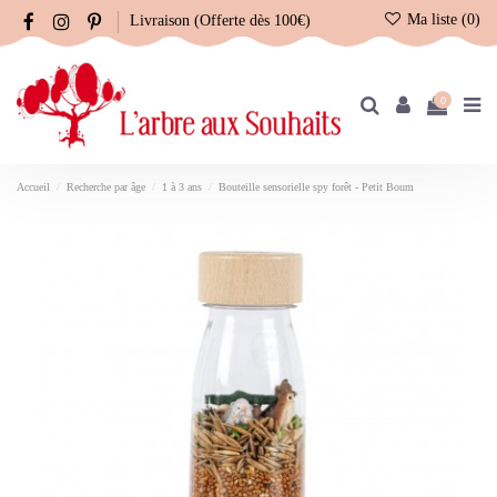
Ma liste (
0
)
Livraison (Offerte dès 100€)
0
Accueil
Recherche par âge
1 à 3 ans
Bouteille sensorielle spy forêt - Petit Boum