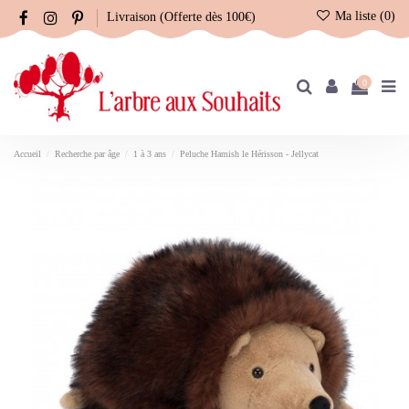
Ma liste (
0
)
Livraison (Offerte dès 100€)
0
Accueil
Recherche par âge
1 à 3 ans
Peluche Hamish le Hérisson - Jellycat