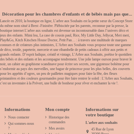
Décoration pour les chambres d'enfants et de bébés mais pas que...
Lancée en 2010, la boutique en ligne, L’arbre aux Souhaits est la petite sœur du Concept Store
du même nom situé à Brest -Finistère. Plébiscitée par les parents, reconnue par la presse, la
boutique internet L’arbre aux souhaits est devenue un incontournable dans l’univers déco et
jeux des enfants. Mimi lou, La case de cousin paul, Rice, My Little Day, Jellycat, Meri meri,
Play&Go, Kitch Kitschen House Doctor, Petit Pan… : à travers une multitude de marques
connues et de créateurs plus intimistes, L’Arbre aux Souhaits vous propose toute une gamme
de déco, textile, papeterie, mercerie et une ribambelle de petits cadeaux à offrir aux petits et
grands enfants. D’esprit ludique, créatif et vintage, L’Arbre aux Souhaits, poétise le quotidien
des bébés et des enfants et les accompagne tendrement. Une jolie lampe ourson pour braver le
noir, un cahier au graphisme scandinave pour écrire ses secrets, une gigoteuse bohème pour
s’endormir au pays des merveilles, une bague de princesse pour les plus belles, des couverts
pour les appétits d’ogres, un peu de paillettes magiques pour faire la fête, des fleurs
printanières et des couleurs gourmandes pour être faire rentrer le soleil : L’Arbre aux Souhaits,
c’est un inventaire à la Prévert, une bulle de bonheur pour rêver et enchanter la vie !.
Informations
Mon compte
Informations sur
votre boutique
Nous contacter
Historique des
commandes
L'arbre aux souhaits
Qui sommes-nous
?
Mes avoirs
45 Rue de Lyon
29200 Brest