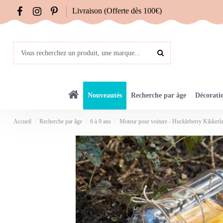
Livraison (Offerte dès 100€)
Nouveautés
Recherche par âge
Décorati
Accueil
Recherche par âge
6 à 9 ans
Moteur pour voiture - Huckleberry Kikkerl