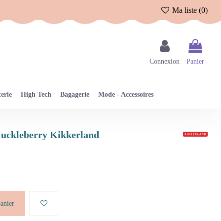
Ma liste (
0
)
Connexion
Panier
erie
High Tech
Bagagerie
Mode - Accessoires
 Huckleberry Kikkerland
panier