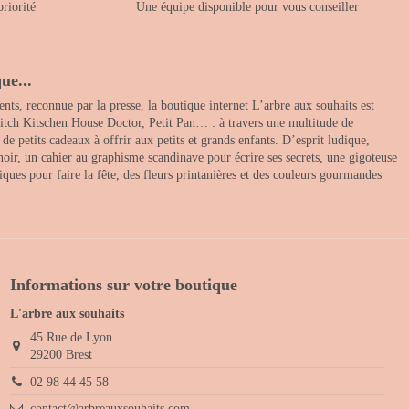
priorité
Une équipe disponible pour vous conseiller
ue...
nts, reconnue par la presse, la boutique internet L’arbre aux souhaits est
itch Kitschen House Doctor, Petit Pan… : à travers une multitude de
 petits cadeaux à offrir aux petits et grands enfants. D’esprit ludique,
noir, un cahier au graphisme scandinave pour écrire ses secrets, une gigoteuse
ques pour faire la fête, des fleurs printanières et des couleurs gourmandes
Informations sur votre boutique
L'arbre aux souhaits
45 Rue de Lyon
29200 Brest
02 98 44 45 58
contact@arbreauxsouhaits.com