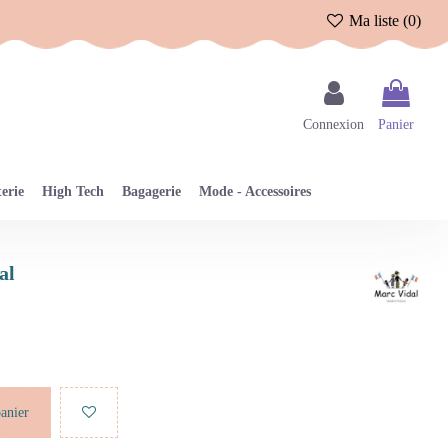
Ma liste (
0
)
Connexion
Panier
erie
High Tech
Bagagerie
Mode - Accessoires
al
panier