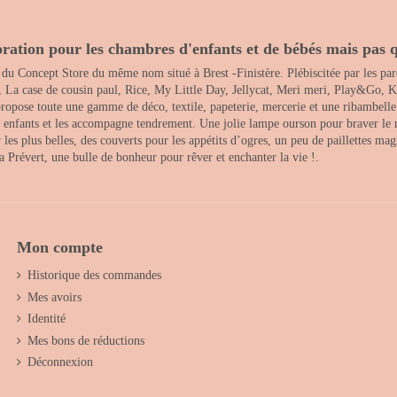
ration pour les chambres d'enfants et de bébés mais pas q
 du Concept Store du même nom situé à Brest -Finistère. Plébiscitée par les pare
, La case de cousin paul, Rice, My Little Day, Jellycat, Meri meri, Play&Go, K
opose toute une gamme de déco, textile, papeterie, mercerie et une ribambelle de
es enfants et les accompagne tendrement. Une jolie lampe ourson pour braver le 
s plus belles, des couverts pour les appétits d’ogres, un peu de paillettes magi
 la Prévert, une bulle de bonheur pour rêver et enchanter la vie !.
Mon compte
Historique des commandes
Mes avoirs
Identité
Mes bons de réductions
Déconnexion