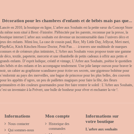
Décoration pour les chambres d'enfants et de bébés mais pas que...
Lancée en 2010, la boutique en ligne, L’arbre aux Souhaits est la petite sœur du Concept Store
du même nom situé à Brest -Finistère. Plébiscitée par les parents, reconnue par la presse, la
boutique internet L’arbre aux souhaits est devenue un incontournable dans l’univers déco et
jeux des enfants. Mimi lou, La case de cousin paul, Rice, My Little Day, Jellycat, Meri meri,
Play&Go, Kitch Kitschen House Doctor, Petit Pan… : à travers une multitude de marques
connues et de créateurs plus intimistes, L’Arbre aux Souhaits vous propose toute une gamme
de déco, textile, papeterie, mercerie et une ribambelle de petits cadeaux à offrir aux petits et
grands enfants. D’esprit ludique, créatif et vintage, L’Arbre aux Souhaits, poétise le quotidien
des bébés et des enfants et les accompagne tendrement. Une jolie lampe ourson pour braver le
noir, un cahier au graphisme scandinave pour écrire ses secrets, une gigoteuse bohème pour
s’endormir au pays des merveilles, une bague de princesse pour les plus belles, des couverts
pour les appétits d’ogres, un peu de paillettes magiques pour faire la fête, des fleurs
printanières et des couleurs gourmandes pour être faire rentrer le soleil : L’Arbre aux Souhaits,
c’est un inventaire à la Prévert, une bulle de bonheur pour rêver et enchanter la vie !.
Informations
Mon compte
Informations sur
votre boutique
Nous contacter
Historique des
commandes
L'arbre aux souhaits
Qui sommes-nous