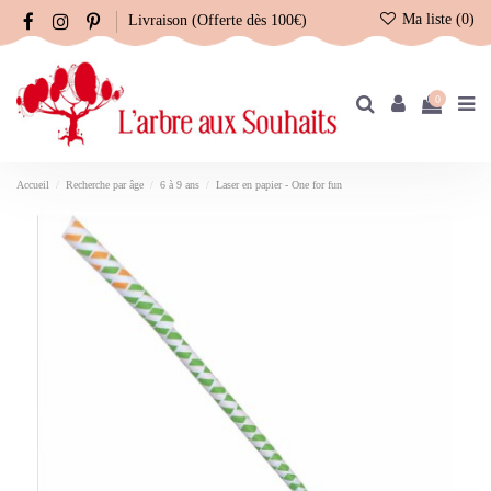
Ma liste (
0
)
Livraison (Offerte dès 100€)
0
Accueil
Recherche par âge
6 à 9 ans
Laser en papier - One for fun