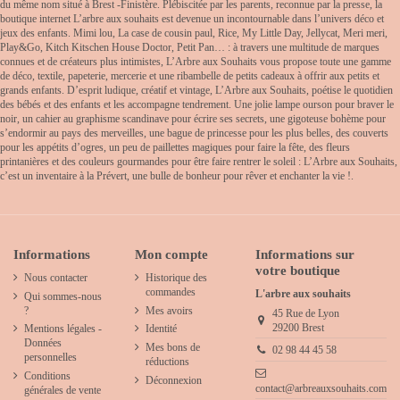
du même nom situé à Brest -Finistère. Plébiscitée par les parents, reconnue par la presse, la
boutique internet L’arbre aux souhaits est devenue un incontournable dans l’univers déco et
jeux des enfants. Mimi lou, La case de cousin paul, Rice, My Little Day, Jellycat, Meri meri,
Play&Go, Kitch Kitschen House Doctor, Petit Pan… : à travers une multitude de marques
connues et de créateurs plus intimistes, L’Arbre aux Souhaits vous propose toute une gamme
de déco, textile, papeterie, mercerie et une ribambelle de petits cadeaux à offrir aux petits et
grands enfants. D’esprit ludique, créatif et vintage, L’Arbre aux Souhaits, poétise le quotidien
des bébés et des enfants et les accompagne tendrement. Une jolie lampe ourson pour braver le
noir, un cahier au graphisme scandinave pour écrire ses secrets, une gigoteuse bohème pour
s’endormir au pays des merveilles, une bague de princesse pour les plus belles, des couverts
pour les appétits d’ogres, un peu de paillettes magiques pour faire la fête, des fleurs
printanières et des couleurs gourmandes pour être faire rentrer le soleil : L’Arbre aux Souhaits,
c’est un inventaire à la Prévert, une bulle de bonheur pour rêver et enchanter la vie !.
Informations
Mon compte
Informations sur
votre boutique
Nous contacter
Historique des
commandes
L'arbre aux souhaits
Qui sommes-nous
?
Mes avoirs
45 Rue de Lyon
29200 Brest
Mentions légales -
Identité
Données
Mes bons de
02 98 44 45 58
personnelles
réductions
Conditions
Déconnexion
contact@arbreauxsouhaits.com
générales de vente