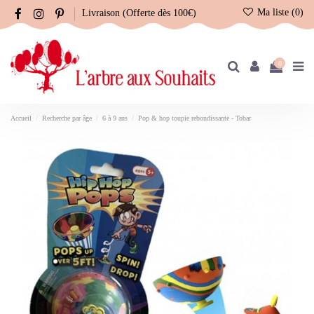
Ma liste (
0
)
Livraison (Offerte dès 100€)
0
Accueil
Recherche par âge
6 à 9 ans
Pop & hop toupie rebondissante - Tobar