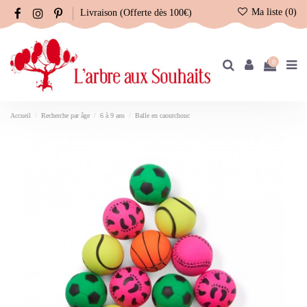
Ma liste (
0
)
Livraison (Offerte dès 100€)
0
Accueil
Recherche par âge
6 à 9 ans
Balle en caoutchouc