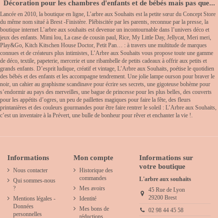
Décoration pour les chambres d'enfants et de bébés mais pas que...
Lancée en 2010, la boutique en ligne, L’arbre aux Souhaits est la petite sœur du Concept Store
du même nom situé à Brest -Finistère. Plébiscitée par les parents, reconnue par la presse, la
boutique internet L’arbre aux souhaits est devenue un incontournable dans l’univers déco et
jeux des enfants. Mimi lou, La case de cousin paul, Rice, My Little Day, Jellycat, Meri meri,
Play&Go, Kitch Kitschen House Doctor, Petit Pan… : à travers une multitude de marques
connues et de créateurs plus intimistes, L’Arbre aux Souhaits vous propose toute une gamme
de déco, textile, papeterie, mercerie et une ribambelle de petits cadeaux à offrir aux petits et
grands enfants. D’esprit ludique, créatif et vintage, L’Arbre aux Souhaits, poétise le quotidien
des bébés et des enfants et les accompagne tendrement. Une jolie lampe ourson pour braver le
noir, un cahier au graphisme scandinave pour écrire ses secrets, une gigoteuse bohème pour
s’endormir au pays des merveilles, une bague de princesse pour les plus belles, des couverts
pour les appétits d’ogres, un peu de paillettes magiques pour faire la fête, des fleurs
printanières et des couleurs gourmandes pour être faire rentrer le soleil : L’Arbre aux Souhaits,
c’est un inventaire à la Prévert, une bulle de bonheur pour rêver et enchanter la vie !.
Informations
Mon compte
Informations sur
votre boutique
Nous contacter
Historique des
commandes
L'arbre aux souhaits
Qui sommes-nous
?
Mes avoirs
45 Rue de Lyon
29200 Brest
Mentions légales -
Identité
Données
Mes bons de
02 98 44 45 58
personnelles
réductions