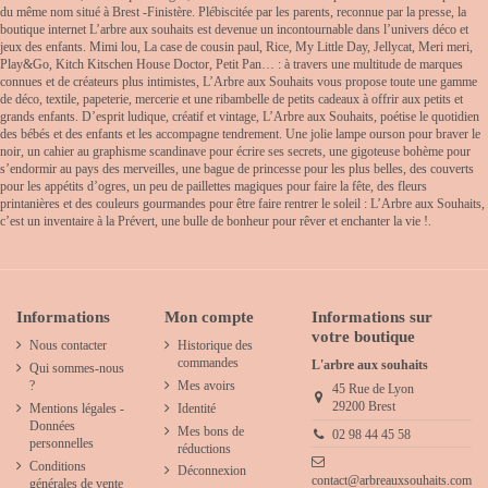
du même nom situé à Brest -Finistère. Plébiscitée par les parents, reconnue par la presse, la
boutique internet L’arbre aux souhaits est devenue un incontournable dans l’univers déco et
jeux des enfants. Mimi lou, La case de cousin paul, Rice, My Little Day, Jellycat, Meri meri,
Play&Go, Kitch Kitschen House Doctor, Petit Pan… : à travers une multitude de marques
connues et de créateurs plus intimistes, L’Arbre aux Souhaits vous propose toute une gamme
de déco, textile, papeterie, mercerie et une ribambelle de petits cadeaux à offrir aux petits et
grands enfants. D’esprit ludique, créatif et vintage, L’Arbre aux Souhaits, poétise le quotidien
des bébés et des enfants et les accompagne tendrement. Une jolie lampe ourson pour braver le
noir, un cahier au graphisme scandinave pour écrire ses secrets, une gigoteuse bohème pour
s’endormir au pays des merveilles, une bague de princesse pour les plus belles, des couverts
pour les appétits d’ogres, un peu de paillettes magiques pour faire la fête, des fleurs
printanières et des couleurs gourmandes pour être faire rentrer le soleil : L’Arbre aux Souhaits,
c’est un inventaire à la Prévert, une bulle de bonheur pour rêver et enchanter la vie !.
Informations
Mon compte
Informations sur
votre boutique
Nous contacter
Historique des
commandes
L'arbre aux souhaits
Qui sommes-nous
?
Mes avoirs
45 Rue de Lyon
29200 Brest
Mentions légales -
Identité
Données
Mes bons de
02 98 44 45 58
personnelles
réductions
Conditions
Déconnexion
contact@arbreauxsouhaits.com
générales de vente