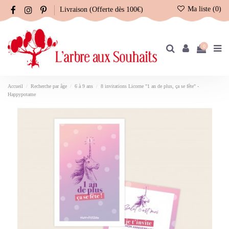
Ma liste (
0
)
Livraison (Offerte dès 100€)
0
Accueil
Recherche par âge
6 à 9 ans
8 invitations Licorne "1 an de plus, ça se fête" -
Happypotame