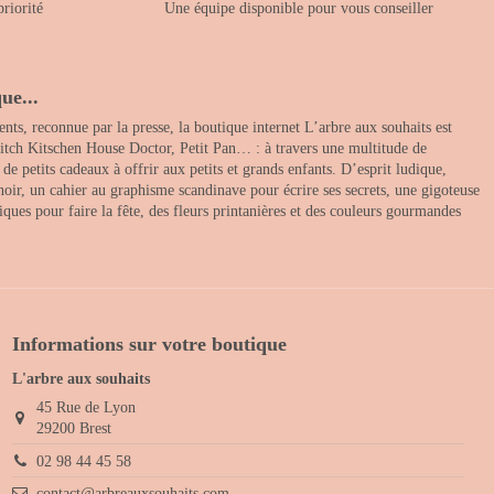
priorité
Une équipe disponible pour vous conseiller
ue...
nts, reconnue par la presse, la boutique internet L’arbre aux souhaits est
itch Kitschen House Doctor, Petit Pan… : à travers une multitude de
 petits cadeaux à offrir aux petits et grands enfants. D’esprit ludique,
noir, un cahier au graphisme scandinave pour écrire ses secrets, une gigoteuse
ques pour faire la fête, des fleurs printanières et des couleurs gourmandes
Informations sur votre boutique
L'arbre aux souhaits
45 Rue de Lyon
29200 Brest
02 98 44 45 58
contact@arbreauxsouhaits.com