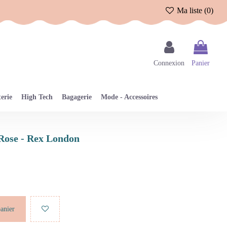
Ma liste (
0
)
Connexion
Panier
erie
High Tech
Bagagerie
Mode - Accessoires
 Rose - Rex London
panier