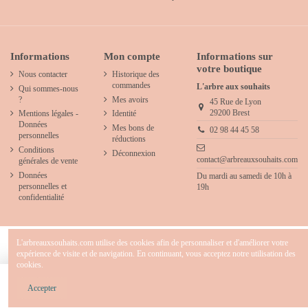
Informations
Mon compte
Informations sur
votre boutique
Nous contacter
Historique des
commandes
L'arbre aux souhaits
Qui sommes-nous
?
Mes avoirs
45 Rue de Lyon
29200 Brest
Mentions légales -
Identité
Données
Mes bons de
02 98 44 45 58
personnelles
réductions
Conditions
Déconnexion
contact@arbreauxsouhaits.com
générales de vente
Données
Du mardi au samedi de 10h à
personnelles et
19h
confidentialité
L'arbreauxsouhaits.com utilise des cookies afin de personnaliser et d'améliorer votre
expérience de visite et de navigation. En continuant, vous acceptez notre utilisation des
cookies.
2025 - L'arbre aux souhaits - Concept store créatif & décoration pour chambre d' enfants
- Tous droits réservés.
Ajouter au panier
Accepter