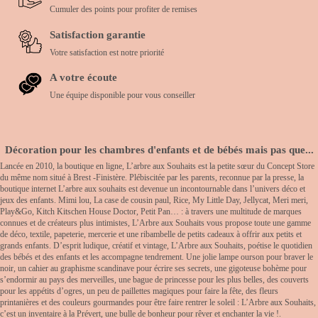
Cumuler des points pour profiter de remises
Satisfaction garantie
Votre satisfaction est notre priorité
A votre écoute
Une équipe disponible pour vous conseiller
Décoration pour les chambres d'enfants et de bébés mais pas que...
Lancée en 2010, la boutique en ligne, L’arbre aux Souhaits est la petite sœur du Concept Store
du même nom situé à Brest -Finistère. Plébiscitée par les parents, reconnue par la presse, la
boutique internet L’arbre aux souhaits est devenue un incontournable dans l’univers déco et
jeux des enfants. Mimi lou, La case de cousin paul, Rice, My Little Day, Jellycat, Meri meri,
Play&Go, Kitch Kitschen House Doctor, Petit Pan… : à travers une multitude de marques
connues et de créateurs plus intimistes, L’Arbre aux Souhaits vous propose toute une gamme
de déco, textile, papeterie, mercerie et une ribambelle de petits cadeaux à offrir aux petits et
grands enfants. D’esprit ludique, créatif et vintage, L’Arbre aux Souhaits, poétise le quotidien
des bébés et des enfants et les accompagne tendrement. Une jolie lampe ourson pour braver le
noir, un cahier au graphisme scandinave pour écrire ses secrets, une gigoteuse bohème pour
s’endormir au pays des merveilles, une bague de princesse pour les plus belles, des couverts
pour les appétits d’ogres, un peu de paillettes magiques pour faire la fête, des fleurs
printanières et des couleurs gourmandes pour être faire rentrer le soleil : L’Arbre aux Souhaits,
c’est un inventaire à la Prévert, une bulle de bonheur pour rêver et enchanter la vie !.