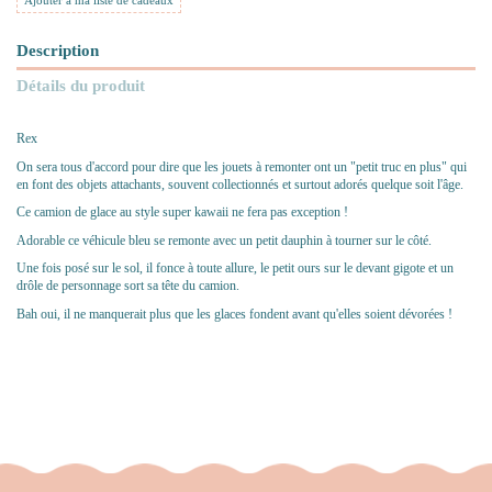
Ajouter à ma liste de cadeaux
Description
Détails du produit
Rex
On sera tous d'accord pour dire que les jouets à remonter ont un "petit truc en plus" qui
en font des objets attachants, souvent collectionnés et surtout adorés quelque soit l'âge.
Ce camion de glace au style super kawaii ne fera pas exception !
Adorable ce véhicule bleu se remonte avec un petit dauphin à tourner sur le côté.
Une fois posé sur le sol, il fonce à toute allure, le petit ours sur le devant gigote et un
drôle de personnage sort sa tête du camion.
Bah oui, il ne manquerait plus que les glaces fondent avant qu'elles soient dévorées !