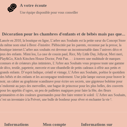
A votre écoute
Une équipe disponible pour vous conseiller
Décoration pour les chambres d'enfants et de bébés mais pas que...
Lancée en 2010, la boutique en ligne, L’arbre aux Souhaits est la petite sœur du Concept Store
du même nom situé à Brest -Finistère. Plébiscitée par les parents, reconnue par la presse, la
boutique internet L’arbre aux souhaits est devenue un incontournable dans l’univers déco et
jeux des enfants. Mimi lou, La case de cousin paul, Rice, My Little Day, Jellycat, Meri meri,
Play&Go, Kitch Kitschen House Doctor, Petit Pan… : à travers une multitude de marques
connues et de créateurs plus intimistes, L’Arbre aux Souhaits vous propose toute une gamme
de déco, textile, papeterie, mercerie et une ribambelle de petits cadeaux à offrir aux petits et
grands enfants. D’esprit ludique, créatif et vintage, L’Arbre aux Souhaits, poétise le quotidien
des bébés et des enfants et les accompagne tendrement. Une jolie lampe ourson pour braver le
noir, un cahier au graphisme scandinave pour écrire ses secrets, une gigoteuse bohème pour
s’endormir au pays des merveilles, une bague de princesse pour les plus belles, des couverts
pour les appétits d’ogres, un peu de paillettes magiques pour faire la fête, des fleurs
printanières et des couleurs gourmandes pour être faire rentrer le soleil : L’Arbre aux Souhaits,
c’est un inventaire à la Prévert, une bulle de bonheur pour rêver et enchanter la vie !.
Informations
Mon compte
Informations sur